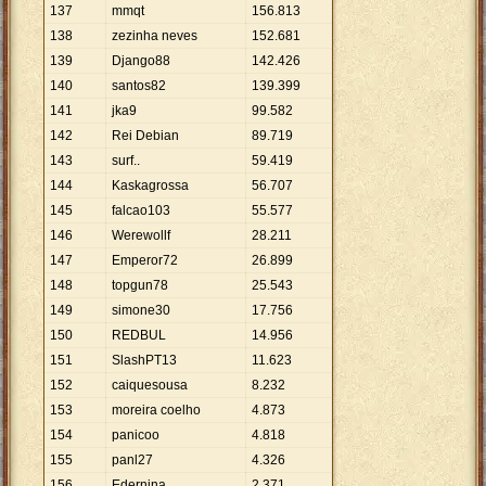
137
mmqt
156
.
813
138
zezinha neves
152
.
681
139
Django88
142
.
426
140
santos82
139
.
399
141
jka9
99
.
582
142
Rei Debian
89
.
719
143
surf..
59
.
419
144
Kaskagrossa
56
.
707
145
falcao103
55
.
577
146
Werewollf
28
.
211
147
Emperor72
26
.
899
148
topgun78
25
.
543
149
simone30
17
.
756
150
REDBUL
14
.
956
151
SlashPT13
11
.
623
152
caiquesousa
8
.
232
153
moreira coelho
4
.
873
154
panicoo
4
.
818
155
panl27
4
.
326
156
Edernina
2
.
371