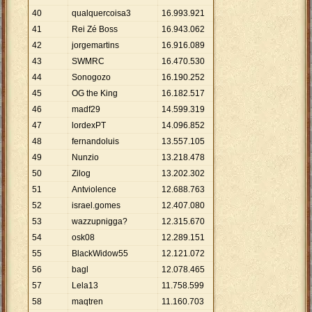
40
qualquercoisa3
16
.
993
.
921
41
Rei Zé Boss
16
.
943
.
062
42
jorgemartins
16
.
916
.
089
43
SWMRC
16
.
470
.
530
44
Sonogozo
16
.
190
.
252
45
OG the King
16
.
182
.
517
46
madf29
14
.
599
.
319
47
lordexPT
14
.
096
.
852
48
fernandoluis
13
.
557
.
105
49
Nunzio
13
.
218
.
478
50
Zilog
13
.
202
.
302
51
Antviolence
12
.
688
.
763
52
israel.gomes
12
.
407
.
080
53
wazzupnigga?
12
.
315
.
670
54
osk08
12
.
289
.
151
55
BlackWidow55
12
.
121
.
072
56
bagl
12
.
078
.
465
57
Lela13
11
.
758
.
599
58
maqtren
11
.
160
.
703