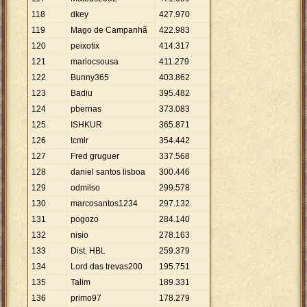
118
dkey
427
.
970
119
Mago de Campanhã
422
.
983
120
peixotix
414
.
317
121
mariocsousa
411
.
279
122
Bunny365
403
.
862
123
Badiu
395
.
482
124
pbernas
373
.
083
125
ISHKUR
365
.
871
126
tcmlr
354
.
442
127
Fred gruguer
337
.
568
128
daniel santos lisboa
300
.
446
129
odmilso
299
.
578
130
marcosantos1234
297
.
132
131
pogozo
284
.
140
132
nisio
278
.
163
133
Dist. HBL
259
.
379
134
Lord das trevas200
195
.
751
135
Talim
189
.
331
136
primo97
178
.
279