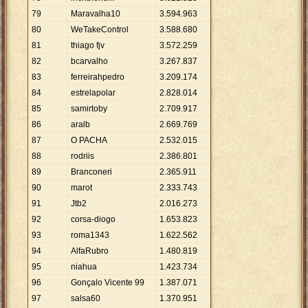
79
Maravalha10
3
.
594
.
963
80
WeTakeControl
3
.
588
.
680
81
thiago fjv
3
.
572
.
259
82
bcarvalho
3
.
267
.
837
83
ferreirahpedro
3
.
209
.
174
84
estrelapolar
2
.
828
.
014
85
samirtoby
2
.
709
.
917
86
aralb
2
.
669
.
769
87
O PACHA
2
.
532
.
015
88
rodriis
2
.
386
.
801
89
Branconeri
2
.
365
.
911
90
marot
2
.
333
.
743
91
Jtb2
2
.
016
.
273
92
corsa-diogo
1
.
653
.
823
93
roma1343
1
.
622
.
562
94
AlfaRubro
1
.
480
.
819
95
niahua
1
.
423
.
734
96
Gonçalo Vicente 99
1
.
387
.
071
97
salsa60
1
.
370
.
951