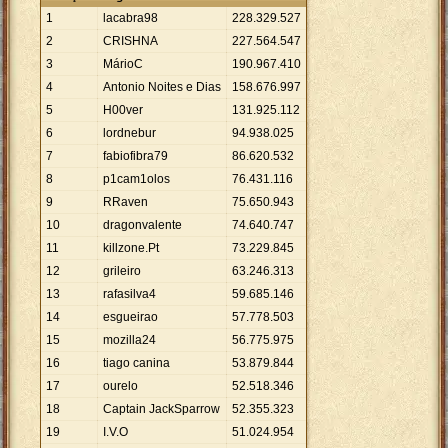
1
lacabra98
228
.
329
.
527
2
CRISHNA
227
.
564
.
547
3
MárioC
190
.
967
.
410
4
Antonio Noites e Dias
158
.
676
.
997
5
H00ver
131
.
925
.
112
6
lordnebur
94
.
938
.
025
7
fabiofibra79
86
.
620
.
532
8
p1cam1olos
76
.
431
.
116
9
RRaven
75
.
650
.
943
10
dragonvalente
74
.
640
.
747
11
killzone.Pt
73
.
229
.
845
12
grileiro
63
.
246
.
313
13
rafasilva4
59
.
685
.
146
14
esgueirao
57
.
778
.
503
15
mozilla24
56
.
775
.
975
16
tiago canina
53
.
879
.
844
17
ourelo
52
.
518
.
346
18
Captain JackSparrow
52
.
355
.
323
19
I.V.O
51
.
024
.
954