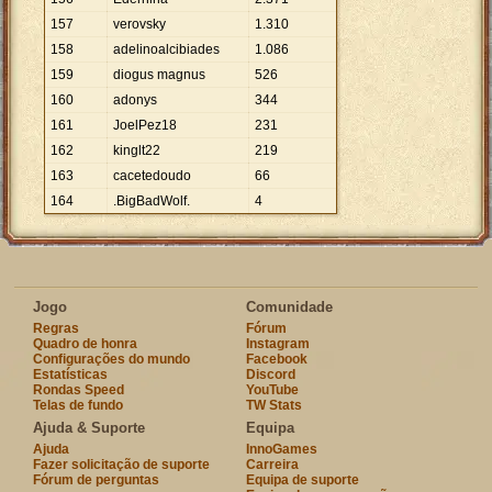
157
verovsky
1
.
310
158
adelinoalcibiades
1
.
086
159
diogus magnus
526
160
adonys
344
161
JoelPez18
231
162
kinglt22
219
163
cacetedoudo
66
164
.BigBadWolf.
4
Jogo
Comunidade
Regras
Fórum
Quadro de honra
Instagram
Configurações do mundo
Facebook
Estatísticas
Discord
Rondas Speed
YouTube
Telas de fundo
TW Stats
Ajuda & Suporte
Equipa
Ajuda
InnoGames
Fazer solicitação de suporte
Carreira
Fórum de perguntas
Equipa de suporte