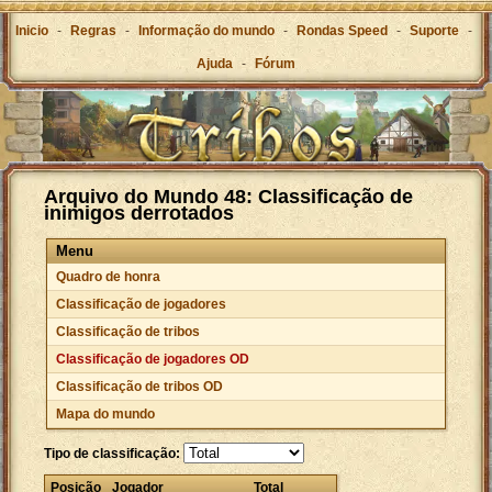
Inicio
-
Regras
-
Informação do mundo
-
Rondas Speed
-
Suporte
-
Ajuda
-
Fórum
Arquivo do Mundo 48: Classificação de
inimigos derrotados
Menu
Quadro de honra
Classificação de jogadores
Classificação de tribos
Classificação de jogadores OD
Classificação de tribos OD
Mapa do mundo
Tipo de classificação:
Posição
Jogador
Total