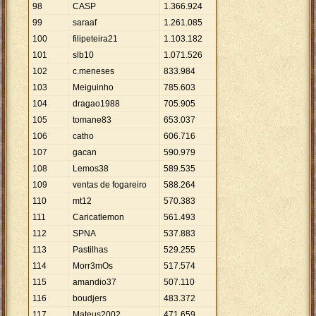
98
CASP
1
.
366
.
924
99
saraaf
1
.
261
.
085
100
filipeteira21
1
.
103
.
182
101
slb10
1
.
071
.
526
102
c.meneses
833
.
984
103
Meiguinho
785
.
603
104
dragao1988
705
.
905
105
tomane83
653
.
037
106
catho
606
.
716
107
gacan
590
.
979
108
Lemos38
589
.
535
109
ventas de fogareiro
588
.
264
110
mt12
570
.
383
111
Caricatlemon
561
.
493
112
SPNA
537
.
883
113
Pastilhas
529
.
255
114
Morr3mOs
517
.
574
115
amandio37
507
.
110
116
boudjers
483
.
372
117
Mateus2002
471
.
659