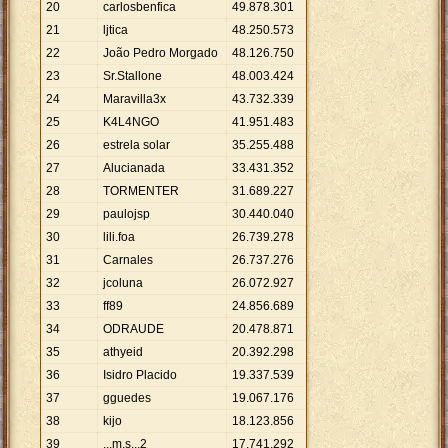
20
carlosbenfica
49
.
878
.
301
21
ljtica
48
.
250
.
573
22
João Pedro Morgado
48
.
126
.
750
23
Sr.Stallone
48
.
003
.
424
24
Maravilla3x
43
.
732
.
339
25
K4L4NGO
41
.
951
.
483
26
estrela solar
35
.
255
.
488
27
Alucianada
33
.
431
.
352
28
TORMENTER
31
.
689
.
227
29
paulojsp
30
.
440
.
040
30
lili.foa
26
.
739
.
278
31
Carnales
26
.
737
.
276
32
jcoluna
26
.
072
.
927
33
ff89
24
.
856
.
689
34
ODRAUDE
20
.
478
.
871
35
athyeid
20
.
392
.
298
36
Isidro Placido
19
.
337
.
539
37
gguedes
19
.
067
.
176
38
kijo
18
.
123
.
856
39
...m.s...2
17
.
741
.
292