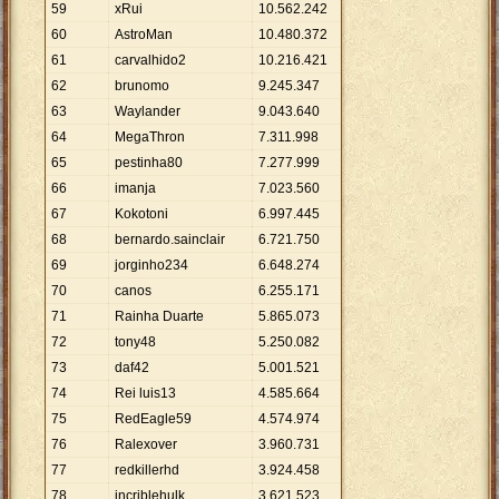
59
xRui
10
.
562
.
242
60
AstroMan
10
.
480
.
372
61
carvalhido2
10
.
216
.
421
62
brunomo
9
.
245
.
347
63
Waylander
9
.
043
.
640
64
MegaThron
7
.
311
.
998
65
pestinha80
7
.
277
.
999
66
imanja
7
.
023
.
560
67
Kokotoni
6
.
997
.
445
68
bernardo.sainclair
6
.
721
.
750
69
jorginho234
6
.
648
.
274
70
canos
6
.
255
.
171
71
Rainha Duarte
5
.
865
.
073
72
tony48
5
.
250
.
082
73
daf42
5
.
001
.
521
74
Rei luis13
4
.
585
.
664
75
RedEagle59
4
.
574
.
974
76
Ralexover
3
.
960
.
731
77
redkillerhd
3
.
924
.
458
78
incriblehulk
3
.
621
.
523