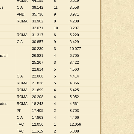
ROMA
44
.
155
8
5
.
519
us
C.A
39
.
142
11
3
.
558
VND
35
.
736
9
3
.
971
ROMA
33
.
902
8
4
.
238
32
.
071
10
3
.
207
ROMA
31
.
317
6
5
.
220
C.A
30
.
857
9
3
.
429
30
.
230
3
10
.
077
clair
26
.
821
4
6
.
705
25
.
267
3
8
.
422
22
.
814
5
4
.
563
C.A
22
.
068
5
4
.
414
ROMA
21
.
828
5
4
.
366
ROMA
21
.
699
4
5
.
425
ROMA
20
.
208
4
5
.
052
iades
ROMA
18
.
243
4
4
.
561
PP
17
.
405
2
8
.
703
C.A
17
.
863
4
4
.
466
TVC
12
.
056
1
12
.
056
TVC
11
.
615
2
5
.
808