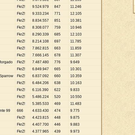
FkrZ!
9
.
524
.
979
847
11
.
246
FkrZ!
9
.
333
.
234
771
12
.
105
FkrZ!
8
.
834
.
557
851
10
.
381
FkrZ!
8
.
308
.
077
759
10
.
946
FkrZ!
8
.
290
.
339
685
12
.
103
FkrZ!
8
.
214
.
108
697
11
.
785
FkrZ!
7
.
862
.
815
663
11
.
859
FkrZ!
7
.
666
.
145
678
11
.
307
Morgado
FkrZ!
7
.
487
.
480
776
9
.
649
FkrZ!
6
.
849
.
947
665
10
.
301
kSparrow
FkrZ!
6
.
837
.
092
660
10
.
359
FkrZ!
6
.
484
.
206
638
10
.
163
FkrZ!
6
.
116
.
390
622
9
.
833
FkrZ!
5
.
486
.
224
520
10
.
550
FkrZ!
5
.
385
.
533
469
11
.
483
nte 99
666
4
.
633
.
430
474
9
.
775
FkrZ!
4
.
423
.
815
448
9
.
875
FkrZ!
4
.
407
.
700
446
9
.
883
FkrZ!
4
.
377
.
965
439
9
.
973