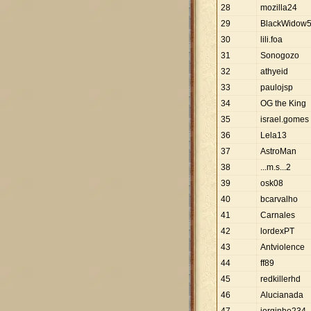
28
mozilla24
29
BlackWidow
30
lili.foa
31
Sonogozo
32
athyeid
33
paulojsp
34
OG the King
35
israel.gomes
36
Lela13
37
AstroMan
38
...m.s...2
39
osk08
40
bcarvalho
41
Carnales
42
lordexPT
43
Antviolence
44
ff89
45
redkillerhd
46
Alucianada