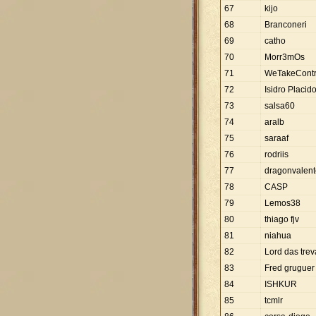
67
kijo
68
Branconeri
69
catho
70
Morr3mOs
71
WeTakeContr
72
Isidro Placid
73
salsa60
74
aralb
75
saraaf
76
rodriis
77
dragonvalent
78
CASP
79
Lemos38
80
thiago fjv
81
niahua
82
Lord das tre
83
Fred gruguer
84
ISHKUR
85
tcmlr