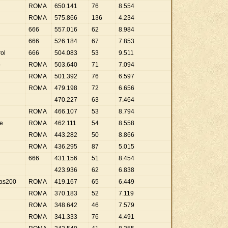
ROMA
650
.
141
76
8
.
554
ROMA
575
.
866
136
4
.
234
666
557
.
016
62
8
.
984
666
526
.
184
67
7
.
853
ol
666
504
.
083
53
9
.
511
o
ROMA
503
.
640
71
7
.
094
ROMA
501
.
392
76
6
.
597
ROMA
479
.
198
72
6
.
656
470
.
227
63
7
.
464
ROMA
466
.
107
53
8
.
794
e
ROMA
462
.
111
54
8
.
558
ROMA
443
.
282
50
8
.
866
ROMA
436
.
295
87
5
.
015
666
431
.
156
51
8
.
454
423
.
936
62
6
.
838
vas200
ROMA
419
.
167
65
6
.
449
ROMA
370
.
183
52
7
.
119
ROMA
348
.
642
46
7
.
579
ROMA
341
.
333
76
4
.
491