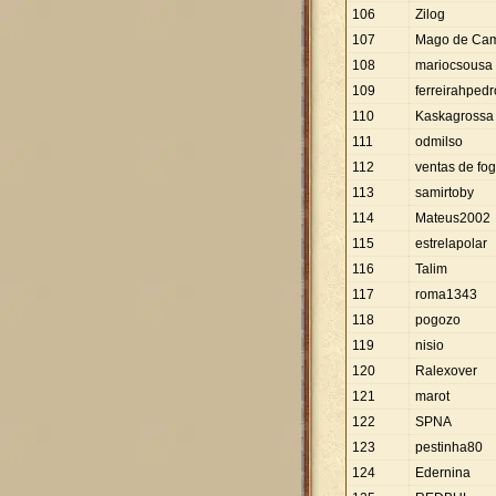
106
Zilog
107
Mago de Ca
108
mariocsousa
109
ferreirahpedr
110
Kaskagrossa
111
odmilso
112
ventas de fog
113
samirtoby
114
Mateus2002
115
estrelapolar
116
Talim
117
roma1343
118
pogozo
119
nisio
120
Ralexover
121
marot
122
SPNA
123
pestinha80
124
Edernina