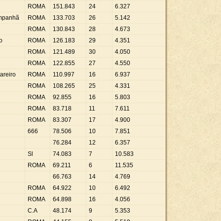
ROMA
151
.
843
24
6
.
327
mpanhã
ROMA
133
.
703
26
5
.
142
ROMA
130
.
843
28
4
.
673
o
ROMA
126
.
183
29
4
.
351
ROMA
121
.
489
30
4
.
050
ROMA
122
.
855
27
4
.
550
areiro
ROMA
110
.
997
16
6
.
937
ROMA
108
.
265
25
4
.
331
ROMA
92
.
855
16
5
.
803
ROMA
83
.
718
11
7
.
611
ROMA
83
.
307
17
4
.
900
666
78
.
506
10
7
.
851
76
.
284
12
6
.
357
Sl
74
.
083
7
10
.
583
ROMA
69
.
211
6
11
.
535
66
.
763
14
4
.
769
ROMA
64
.
922
10
6
.
492
ROMA
64
.
898
16
4
.
056
C.A
48
.
174
9
5
.
353