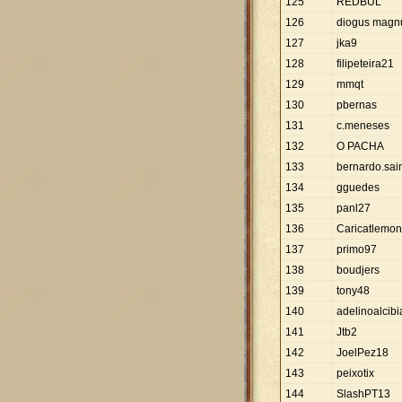
125
REDBUL
126
diogus magn
127
jka9
128
filipeteira21
129
mmqt
130
pbernas
131
c.meneses
132
O PACHA
133
bernardo.sain
134
gguedes
135
panl27
136
Caricatlemon
137
primo97
138
boudjers
139
tony48
140
adelinoalcib
141
Jtb2
142
JoelPez18
143
peixotix
144
SlashPT13