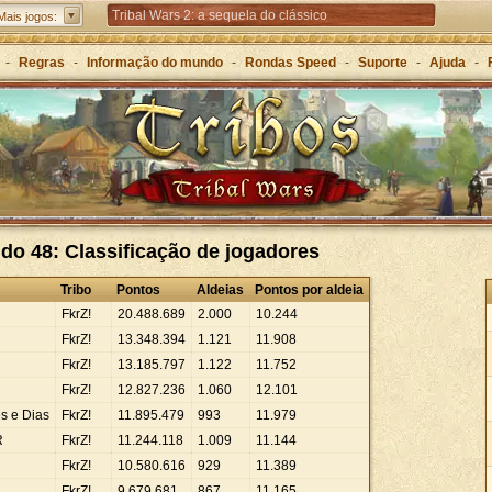
Tribal Wars 2: a sequela do clássico
Mais jogos:
Forge of Empires – Estratégia ao longo das eras
-
Regras
-
Informação do mundo
-
Rondas Speed
-
Suporte
-
Ajuda
-
Grepolis – Construa o seu império na Grécia Antiga
do 48: Classificação de jogadores
Tribo
Pontos
Aldeias
Pontos por aldeia
FkrZ!
20
.
488
.
689
2
.
000
10
.
244
FkrZ!
13
.
348
.
394
1
.
121
11
.
908
FkrZ!
13
.
185
.
797
1
.
122
11
.
752
FkrZ!
12
.
827
.
236
1
.
060
12
.
101
es e Dias
FkrZ!
11
.
895
.
479
993
11
.
979
R
FkrZ!
11
.
244
.
118
1
.
009
11
.
144
FkrZ!
10
.
580
.
616
929
11
.
389
FkrZ!
9
.
679
.
681
867
11
.
165