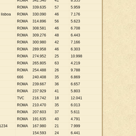
ROMA
342
.
540
41
8
.
355
ROMA
339
.
635
57
5
.
959
 lisboa
ROMA
330
.
090
46
7
.
176
ROMA
314
.
896
56
5
.
623
ROMA
308
.
581
46
6
.
708
ROMA
309
.
276
48
6
.
443
ROMA
300
.
980
42
7
.
166
ROMA
289
.
958
46
6
.
303
ROMA
274
.
952
25
10
.
998
ROMA
265
.
805
63
4
.
219
ROMA
254
.
488
26
9
.
788
666
240
.
408
35
6
.
869
ROMA
239
.
667
36
6
.
657
ROMA
237
.
929
41
5
.
803
TVC
216
.
742
18
12
.
041
ROMA
210
.
470
35
6
.
013
ROMA
207
.
603
37
5
.
611
ROMA
191
.
635
40
4
.
791
1234
ROMA
167
.
980
21
7
.
999
154
.
593
24
6
.
441