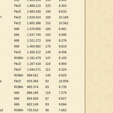
666
1
.
928
.
224
193
9
.
991
FkrZ!
1
.
868
.
210
225
8
.
303
FkrZ!
1
.
683
.
430
195
8
.
633
a?
FkrZ!
1
.
629
.
424
160
10
.
184
FkrZ!
1
.
605
.
386
152
10
.
562
666
1
.
570
.
856
185
8
.
491
666
1
.
547
.
745
163
9
.
495
666
1
.
521
.
272
164
9
.
276
666
1
.
464
.
662
170
8
.
616
FkrZ!
1
.
260
.
312
149
8
.
458
ROMA
1
.
191
.
479
147
8
.
105
FkrZ!
1
.
167
.
418
118
9
.
893
FkrZ!
1
.
044
.
271
112
9
.
324
ROMA
969
.
561
140
6
.
925
te
FkrZ!
925
.
383
92
10
.
059
ROMA
905
.
374
93
9
.
735
666
866
.
185
119
7
.
279
666
854
.
926
87
9
.
827
666
802
.
149
83
9
.
664
a3
ROMA
735
.
510
96
7
.
662