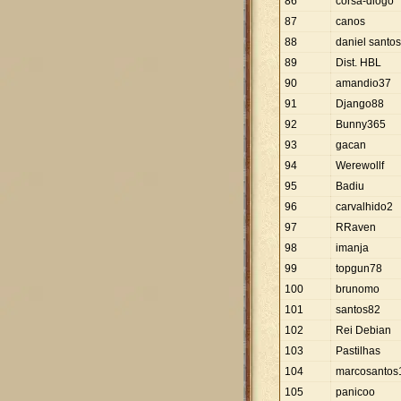
86
corsa-diogo
87
canos
88
daniel santos
89
Dist. HBL
90
amandio37
91
Django88
92
Bunny365
93
gacan
94
Werewollf
95
Badiu
96
carvalhido2
97
RRaven
98
imanja
99
topgun78
100
brunomo
101
santos82
102
Rei Debian
103
Pastilhas
104
marcosantos
105
panicoo