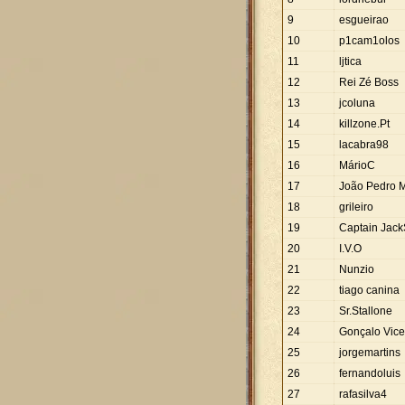
9
esgueirao
10
p1cam1olos
11
ljtica
12
Rei Zé Boss
13
jcoluna
14
killzone.Pt
15
lacabra98
16
MárioC
17
João Pedro 
18
grileiro
19
Captain Jac
20
I.V.O
21
Nunzio
22
tiago canina
23
Sr.Stallone
24
Gonçalo Vice
25
jorgemartins
26
fernandoluis
27
rafasilva4