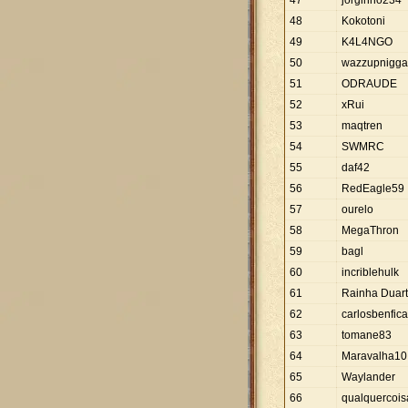
47
jorginho234
48
Kokotoni
49
K4L4NGO
50
wazzupnigg
51
ODRAUDE
52
xRui
53
maqtren
54
SWMRC
55
daf42
56
RedEagle59
57
ourelo
58
MegaThron
59
bagl
60
incriblehulk
61
Rainha Duar
62
carlosbenfica
63
tomane83
64
Maravalha10
65
Waylander
66
qualquercois