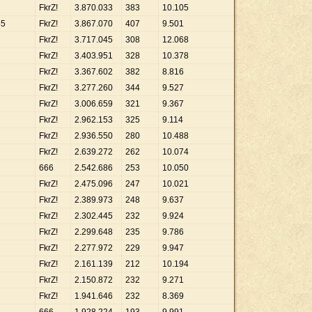
FkrZ!
3
.
870
.
033
383
10
.
105
55
FkrZ!
3
.
867
.
070
407
9
.
501
FkrZ!
3
.
717
.
045
308
12
.
068
FkrZ!
3
.
403
.
951
328
10
.
378
FkrZ!
3
.
367
.
602
382
8
.
816
FkrZ!
3
.
277
.
260
344
9
.
527
FkrZ!
3
.
006
.
659
321
9
.
367
FkrZ!
2
.
962
.
153
325
9
.
114
FkrZ!
2
.
936
.
550
280
10
.
488
FkrZ!
2
.
639
.
272
262
10
.
074
666
2
.
542
.
686
253
10
.
050
FkrZ!
2
.
475
.
096
247
10
.
021
FkrZ!
2
.
389
.
973
248
9
.
637
FkrZ!
2
.
302
.
445
232
9
.
924
FkrZ!
2
.
299
.
648
235
9
.
786
FkrZ!
2
.
277
.
972
229
9
.
947
FkrZ!
2
.
161
.
139
212
10
.
194
FkrZ!
2
.
150
.
872
232
9
.
271
FkrZ!
1
.
941
.
646
232
8
.
369