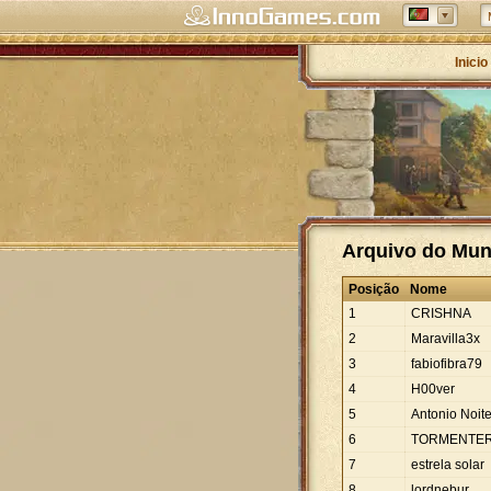
Inicio
Arquivo do Mun
Posição
Nome
1
CRISHNA
2
Maravilla3x
3
fabiofibra79
4
H00ver
5
Antonio Noit
6
TORMENTE
7
estrela solar
8
lordnebur