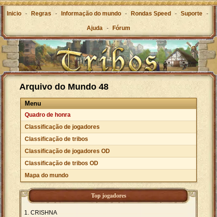
Inicio
-
Regras
-
Informação do mundo
-
Rondas Speed
-
Suporte
-
Ajuda
-
Fórum
Arquivo do Mundo 48
Menu
Quadro de honra
Classificação de jogadores
Classificação de tribos
Classificação de jogadores OD
Classificação de tribos OD
Mapa do mundo
Top jogadores
CRISHNA