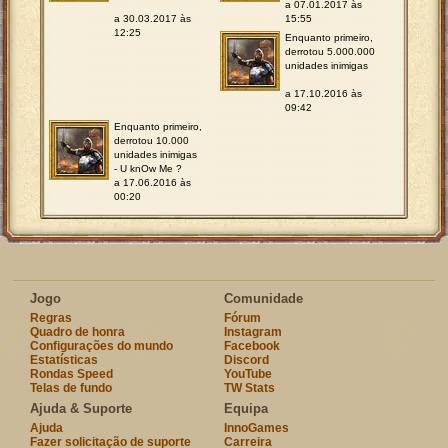
a 07.01.2017 às
a 30.03.2017 às
15:55
12:25
Enquanto primeiro,
derrotou 5.000.000
unidades inimigas
a 17.10.2016 às
09:42
Enquanto primeiro,
derrotou 10.000
unidades inimigas
- U knOw Me ?
a 17.06.2016 às
00:20
Jogo
Comunidade
Regras
Fórum
Quadro de honra
Instagram
Configurações do mundo
Facebook
Estatísticas
Discord
Rondas Speed
YouTube
Telas de fundo
TW Stats
Ajuda & Suporte
Equipa
Ajuda
InnoGames
Fazer solicitação de suporte
Carreira