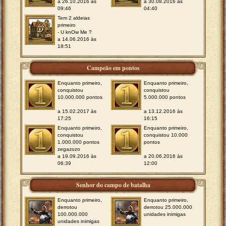
a 26.10.2016 às
a 30.08.2016 às
09:46
04:40
Tem 2 aldeias
primeiro
- U knOw Me ?
a 14.06.2016 às
18:51
Campeão em pontos
Enquanto primeiro,
Enquanto primeiro,
conquistou
conquistou
10.000.000 pontos
5.000.000 pontos
a 15.02.2017 às
a 13.12.2016 às
17:25
16:15
Enquanto primeiro,
Enquanto primeiro,
conquistou
conquistou 10.000
1.000.000 pontos
pontos
zegazozo
a 19.09.2016 às
a 20.06.2016 às
06:39
12:00
Senhor do campo de batalha
Enquanto primeiro,
Enquanto primeiro,
derrotou
derrotou 25.000.000
100.000.000
unidades inimigas
unidades inimigas