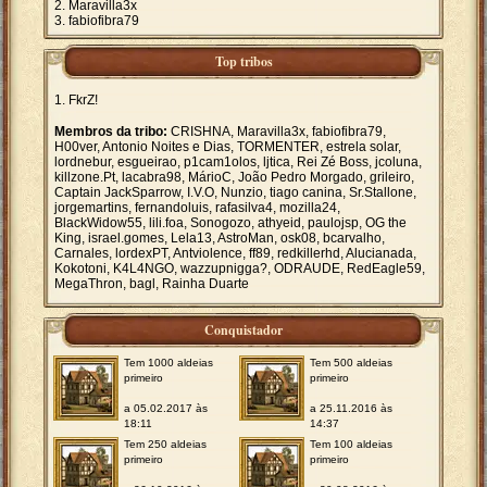
Maravilla3x
fabiofibra79
Top tribos
FkrZ!
Membros da tribo:
CRISHNA, Maravilla3x, fabiofibra79,
H00ver, Antonio Noites e Dias, TORMENTER, estrela solar,
lordnebur, esgueirao, p1cam1olos, ljtica, Rei Zé Boss, jcoluna,
killzone.Pt, lacabra98, MárioC, João Pedro Morgado, grileiro,
Captain JackSparrow, I.V.O, Nunzio, tiago canina, Sr.Stallone,
jorgemartins, fernandoluis, rafasilva4, mozilla24,
BlackWidow55, lili.foa, Sonogozo, athyeid, paulojsp, OG the
King, israel.gomes, Lela13, AstroMan, osk08, bcarvalho,
Carnales, lordexPT, Antviolence, ff89, redkillerhd, Alucianada,
Kokotoni, K4L4NGO, wazzupnigga?, ODRAUDE, RedEagle59,
MegaThron, bagl, Rainha Duarte
Conquistador
Tem 1000 aldeias
Tem 500 aldeias
primeiro
primeiro
a 05.02.2017 às
a 25.11.2016 às
18:11
14:37
Tem 250 aldeias
Tem 100 aldeias
primeiro
primeiro