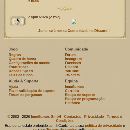
» mais
23/jun./2024 (23:52)
Junte-se à nossa Comunidade no Discord!!
Jogo
Comunidade
Regras
Fórum
Quadro de honra
Instagram
Configurações do mundo
Facebook
Estatísticas
Discord
Rondas Speed
YouTube
Telas de fundo
TW Stats
Ajuda & Suporte
Equipa
Ajuda
InnoGames
Fazer solicitação de suporte
Carreira
Fórum de perguntas
Equipa de suporte
Equipa de programação
Histórico
© 2003 - 2026
InnoGames GmbH
·
Contactos
·
Privacidade
·
Termos e
Condições
Este portal estate protegido com hCaptcha e a sua
politica de privacidade
e
os seus
Termos de serviço
aplicam-se.