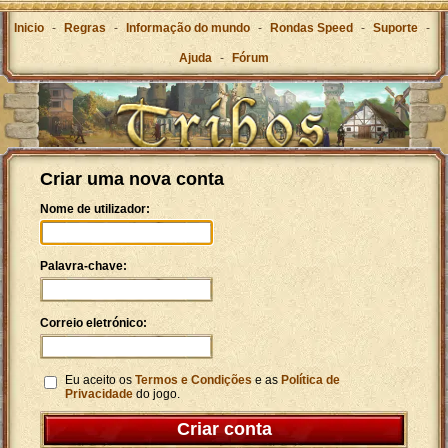
Inicio
-
Regras
-
Informação do mundo
-
Rondas Speed
-
Suporte
-
Ajuda
-
Fórum
Criar uma nova conta
Nome de utilizador:
Palavra-chave:
Correio eletrónico:
Eu aceito os
Termos e Condições
e as
Política de
Privacidade
do jogo.
Criar conta