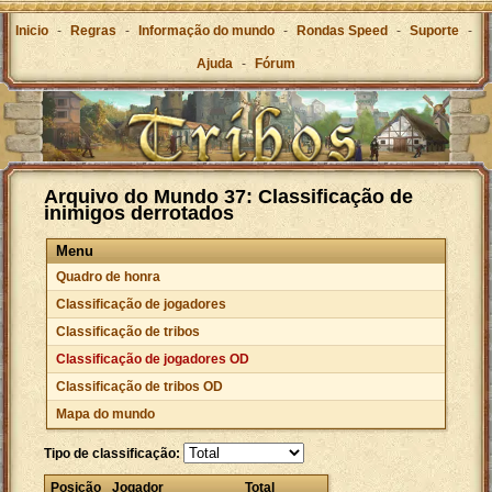
Inicio
-
Regras
-
Informação do mundo
-
Rondas Speed
-
Suporte
-
Ajuda
-
Fórum
Arquivo do Mundo 37: Classificação de
inimigos derrotados
Menu
Quadro de honra
Classificação de jogadores
Classificação de tribos
Classificação de jogadores OD
Classificação de tribos OD
Mapa do mundo
Tipo de classificação:
Posição
Jogador
Total