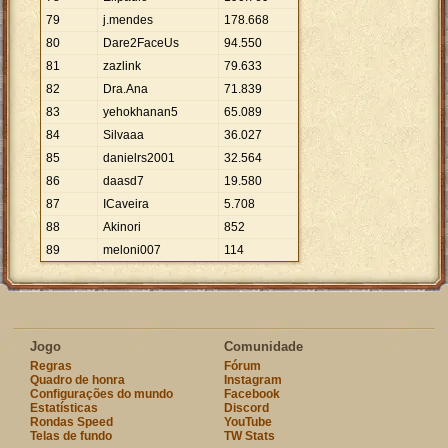
79
j.mendes
178
.
668
80
Dare2FaceUs
94
.
550
81
zazlink
79
.
633
82
Dra.Ana
71
.
839
83
yehokhanan5
65
.
089
84
Silvaaa
36
.
027
85
danielrs2001
32
.
564
86
daasd7
19
.
580
87
ICaveira
5
.
708
88
Akinori
852
89
meloni007
114
Jogo
Comunidade
Regras
Fórum
Quadro de honra
Instagram
Configurações do mundo
Facebook
Estatísticas
Discord
Rondas Speed
YouTube
Telas de fundo
TW Stats