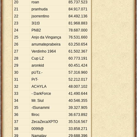
20
roan
85
.
737
.
523
21
pranhuda
84
.
917
.
071
22
jsorrentino
84
.
492
.
136
23
3l1t3
81
.
968
.
883
24
PN82
78
.
687
.
000
25
Anjo da Vingança
76
.
531
.
660
26
arrumateprabeira
63
.
250
.
654
27
Verdinho 1964
61
.
502
.
367
28
Cup LZ
60
.
773
.
191
29
aronkid
60
.
451
.
424
30
pUTz.-
57
.
316
.
960
31
PrT-
52
.
212
.
017
32
ACHYLA
48
.
007
.
102
33
- DarkForce
41
.
490
.
644
34
Mr. Siul
40
.
546
.
355
35
-tSunammi
39
.
327
.
905
36
filroc
36
.
673
.
892
37
ZecaZecaXPTO
35
.
516
.
567
38
0099@
33
.
858
.
271
39
Namatay
29
.
688
.
396