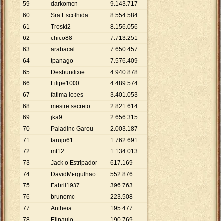
59
darkomen
9
.
143
.
717
60
Sra Escolhida
8
.
554
.
584
61
Troski2
8
.
156
.
056
62
chico88
7
.
713
.
251
63
arabacal
7
.
650
.
457
64
tpanago
7
.
576
.
409
65
Desbundixie
4
.
940
.
878
66
Filipe1000
4
.
489
.
574
67
fatima lopes
3
.
401
.
053
68
mestre secreto
2
.
821
.
614
69
jka9
2
.
656
.
315
70
Paladino Garou
2
.
003
.
187
71
tarujo61
1
.
762
.
691
72
mt12
1
.
134
.
013
73
Jack o Estripador
617
.
169
74
DavidMergulhao
552
.
876
75
Fabril1937
396
.
763
76
brunomo
223
.
508
77
Antheia
195
.
477
78
Elipaulo
190
.
769