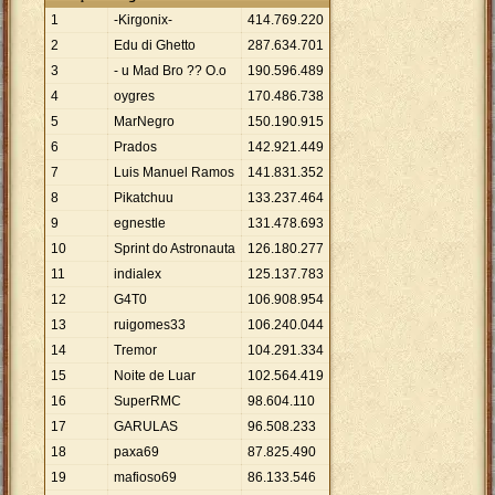
1
-Kirgonix-
414
.
769
.
220
2
Edu di Ghetto
287
.
634
.
701
3
- u Mad Bro ?? O.o
190
.
596
.
489
4
oygres
170
.
486
.
738
5
MarNegro
150
.
190
.
915
6
Prados
142
.
921
.
449
7
Luis Manuel Ramos
141
.
831
.
352
8
Pikatchuu
133
.
237
.
464
9
egnestle
131
.
478
.
693
10
Sprint do Astronauta
126
.
180
.
277
11
indialex
125
.
137
.
783
12
G4T0
106
.
908
.
954
13
ruigomes33
106
.
240
.
044
14
Tremor
104
.
291
.
334
15
Noite de Luar
102
.
564
.
419
16
SuperRMC
98
.
604
.
110
17
GARULAS
96
.
508
.
233
18
paxa69
87
.
825
.
490
19
mafioso69
86
.
133
.
546