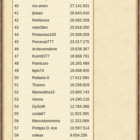
40
rox alven
27
.
141
.
931
41
jbaiao
26
.
843
.
416
42
ReiNunox
26
.
005
.
209
43
netoOten
25
.
918
.
350
44
Pintarolas100
25
.
506
.
059
45
Perceval777
23
.
317
.
275
46
dr.deusmalivre
19
.
638
.
367
47
Kuim9377
18
.
668
.
791
48
Pamicuro
18
.
265
.
489
49
tigre74
18
.
008
.
926
50
Rafaela.G
17
.
611
.
594
51
Thanos
16
.
256
.
829
52
Maravalha10
15
.
605
.
743
53
Aioros
14
.
290
.
216
54
DySoW
12
.
764
.
366
55
costa67
11
.
922
.
365
56
Marcodsmoreira
11
.
323
.
069
57
Portgas D. Ace
10
.
597
.
514
58
rukkas
9
.
654
.
258