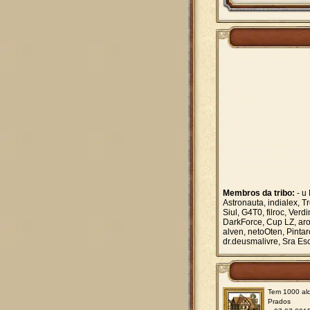
Membros da tribo:
- u 
Astronauta, indialex, 
Siul, G4T0, filroc, Ve
DarkForce, Cup LZ, aro
alven, netoOten, Pinta
dr.deusmalivre, Sra Es
Tem 1000 ald
Prados