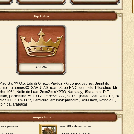
Top tribos
«ALW»
Mad Bro ?? O.o, Edu di Ghetto, Prados, -Kirgonix-, oygres, Sprint do
Tremor, ruigomes33, GARULAS, roan, SuperRMC, egnestle, Pikatchuu, Mr.
rdinho 1964, Noite de Luar, ZecaZecaXPTO, Namatay, -tSunammi, PrT-, -
nkid, jsorrentino, ACHYLA, Perceval777, pUTz.-, jbaiao, Maravalha10, rox
rolas100, Kuim9377, Pamicuro, arrumateprabeira, ReiNunox, Rafaela.G,
colhida, arabacal
Conquistador
eias primeiro
Tem 500 aldeias primeiro