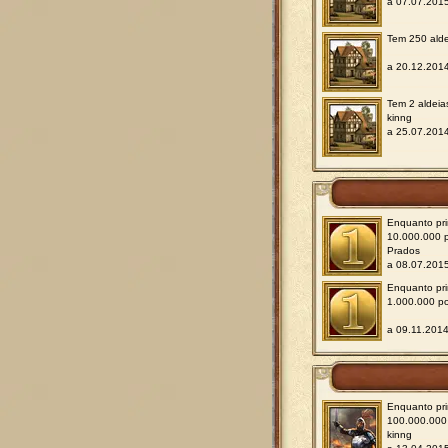
a 07.07.201
Tem 250 alde
a 20.12.201
Tem 2 aldeia
kinng
a 25.07.201
Enquanto pri
10.000.000 
Prados
a 08.07.201
Enquanto pri
1.000.000 p
a 09.11.2014
Enquanto pri
100.000.000 
kinng