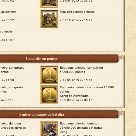
5 às 00:02
a 14.03.2015 às 23:01
ias primeiro
Tem 100 aldeias primeiro
4 às 05:52
a 31.10.2014 às 10:27
s primeiro
4 às 13:57
Campeão em pontos
meiro, conquistou
Enquanto primeiro, conquistou
pontos
5.000.000 pontos
5 às 21:58
a 21.03.2015 às 15:32
meiro, conquistou
Enquanto primeiro, conquistou 10.000
ontos
pontos
Sprint do Astronauta
 às 21:18
a 05.08.2014 às 08:47
Senhor do campo de batalha
meiro, derrotou
Enquanto primeiro, derrotou
unidades inimigas
25.000.000 unidades inimigas
kinng