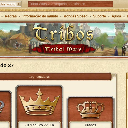
Tribal Wars 2: a sequela do clássico
Mais jogos:
Forge of Empires – Estratégia ao longo das eras
-
Regras
-
Informação do mundo
-
Rondas Speed
-
Suporte
-
Ajuda
-
Grepolis – Construa o seu império na Grécia Antiga
do 37
Top jogadores
- u Mad Bro ?? O.o
Prados