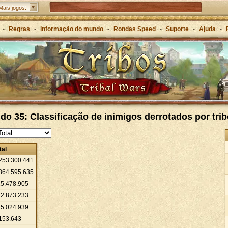
Tribal Wars 2: a sequela do clássico
Mais jogos:
Forge of Empires – Estratégia ao longo das eras
-
Regras
-
Informação do mundo
-
Rondas Speed
-
Suporte
-
Ajuda
-
Grepolis – Construa o seu império na Grécia Antiga
o 35: Classificação de inimigos derrotados por tri
tal
253
.
300
.
441
864
.
595
.
635
15
.
478
.
905
12
.
873
.
233
25
.
024
.
939
153
.
643