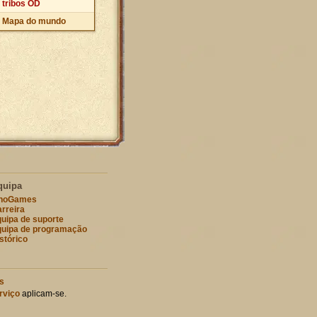
tribos OD
Mapa do mundo
quipa
nnoGames
rreira
uipa de suporte
uipa de programação
stórico
s
rviço
aplicam-se.