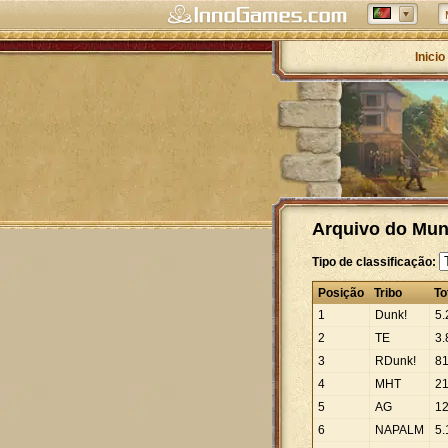
Inicio
Arquivo do Mund
Tipo de classificação:
Posição
Tribo
To
1
Dunk!
5
.
2
TE
3
.
3
RDunk!
8
4
MHT
2
5
AG
1
6
NAPALM
5
.