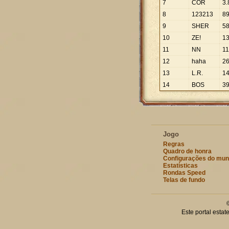
7
COR
3
.
8
123213
8
9
SHER
5
10
ZE!
1
11
NN
1
12
haha
2
13
L.R.
1
14
BOS
3
Jogo
Regras
Quadro de honra
Configurações do mu
Estatísticas
Rondas Speed
Telas de fundo
Este portal esta