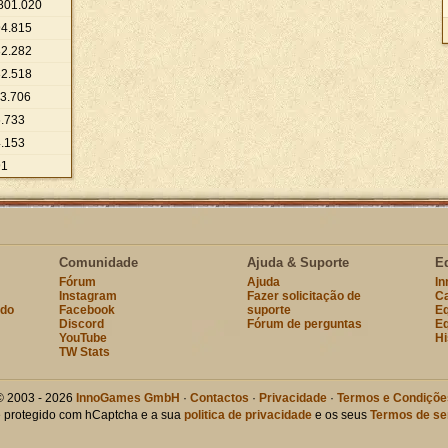
801
.
020
94
.
815
82
.
282
32
.
518
13
.
706
6
.
733
4
.
153
91
Comunidade
Ajuda & Suporte
E
Fórum
Ajuda
I
Instagram
Fazer solicitação de
Ca
ndo
Facebook
suporte
Eq
Discord
Fórum de perguntas
Eq
YouTube
Hi
TW Stats
© 2003 - 2026
InnoGames GmbH
·
Contactos
·
Privacidade
·
Termos e Condiçõe
te protegido com hCaptcha e a sua
politica de privacidade
e os seus
Termos de se