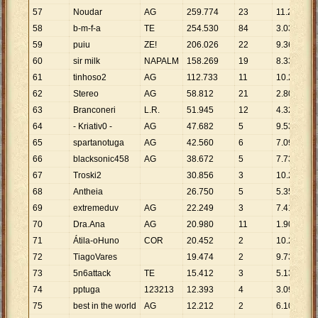
57
Noudar
AG
259
.
774
23
11
.
295
58
b-m-f-a
TE
254
.
530
84
3
.
030
59
puiu
ZE!
206
.
026
22
9
.
365
60
sir milk
NAPALM
158
.
269
19
8
.
330
61
tinhoso2
AG
112
.
733
11
10
.
248
62
Stereo
AG
58
.
812
21
2
.
801
63
Branconeri
L.R.
51
.
945
12
4
.
329
64
- Kriativ0 -
AG
47
.
682
5
9
.
536
65
spartanotuga
AG
42
.
560
6
7
.
093
66
blacksonic458
AG
38
.
672
5
7
.
734
67
Troski2
30
.
856
3
10
.
285
68
Antheia
26
.
750
5
5
.
350
69
extremeduv
AG
22
.
249
3
7
.
416
70
Dra.Ana
AG
20
.
980
11
1
.
907
71
Átila-oHuno
COR
20
.
452
2
10
.
226
72
TiagoVares
19
.
474
2
9
.
737
73
5n6attack
TE
15
.
412
3
5
.
137
74
pptuga
123213
12
.
393
4
3
.
098
75
best in the world
AG
12
.
212
2
6
.
106