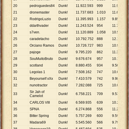
20
pedroguedes84
Dunk!
11
.
922
.
593
999
11
.
935
21
dronemaster
Dunk!
11
.
737
.
683
1
.
010
11
.
621
22
RodrigoLuzio
Dunk!
11
.
395
.
993
1
.
157
9
.
850
23
ddarthvader
Dunk!
11
.
243
.
524
954
11
.
786
24
s7ven.
Dunk!
11
.
120
.
889
1
.
058
10
.
511
25
caradetacho
Dunk!
10
.
792
.
752
888
12
.
154
26
Orciano Ramos
Dunk!
10
.
726
.
727
983
10
.
912
27
pajoge
Dunk!
9
.
795
.
220
862
11
.
363
28
SouMuitoBruto
Dunk!
9
.
676
.
674
957
10
.
111
29
scotland
Dunk!
8
.
880
.
455
934
9
.
508
30
Legolas 1
Dunk!
7
.
508
.
162
747
10
.
051
31
Beyourself xXx
Dunk!
7
.
410
.
579
742
9
.
987
32
nunotractor
Dunk!
7
.
282
.
088
725
10
.
044
Sir Jah of
33
Dunk!
6
.
758
.
221
709
9
.
532
Camelot
34
CARLOS VIII
Dunk!
6
.
569
.
935
639
10
.
282
35
SPNA
Dunk!
6
.
274
.
868
556
11
.
286
36
Bitter Spring
Dunk!
5
.
757
.
269
600
9
.
595
37
Madara69
Dunk!
5
.
545
.
560
566
9
.
798