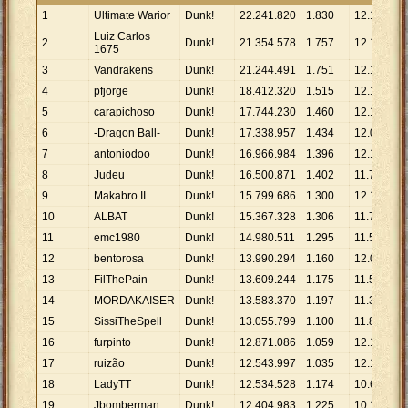
1
Ultimate Warior
Dunk!
22
.
241
.
820
1
.
830
12
.
154
Luiz Carlos
2
Dunk!
21
.
354
.
578
1
.
757
12
.
154
1675
3
Vandrakens
Dunk!
21
.
244
.
491
1
.
751
12
.
133
4
pfjorge
Dunk!
18
.
412
.
320
1
.
515
12
.
153
5
carapichoso
Dunk!
17
.
744
.
230
1
.
460
12
.
154
6
-Dragon Ball-
Dunk!
17
.
338
.
957
1
.
434
12
.
091
7
antoniodoo
Dunk!
16
.
966
.
984
1
.
396
12
.
154
8
Judeu
Dunk!
16
.
500
.
871
1
.
402
11
.
770
9
Makabro II
Dunk!
15
.
799
.
686
1
.
300
12
.
154
10
ALBAT
Dunk!
15
.
367
.
328
1
.
306
11
.
767
11
emc1980
Dunk!
14
.
980
.
511
1
.
295
11
.
568
12
bentorosa
Dunk!
13
.
990
.
294
1
.
160
12
.
061
13
FilThePain
Dunk!
13
.
609
.
244
1
.
175
11
.
582
14
MORDAKAISER
Dunk!
13
.
583
.
370
1
.
197
11
.
348
15
SissiTheSpell
Dunk!
13
.
055
.
799
1
.
100
11
.
869
16
furpinto
Dunk!
12
.
871
.
086
1
.
059
12
.
154
17
ruizão
Dunk!
12
.
543
.
997
1
.
035
12
.
120
18
LadyTT
Dunk!
12
.
534
.
528
1
.
174
10
.
677
19
Jbomberman
Dunk!
12
.
404
.
983
1
.
225
10
.
127