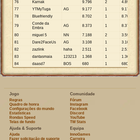
76
Karnak
9
.
796
2
4
.
898
77
YTMyTuga
AG
9
.
177
1
9
.
177
78
Bluefriendly
8
.
702
1
8
.
702
Conde da
79
AG
8
.
373
1
8
.
373
Embra
80
miguel 5
NN
7
.
188
2
3
.
594
81
Dare2FaceUs
AG
3
.
108
1
3
.
108
82
zazlink
haha
2
.
511
1
2
.
511
83
dantasmaia
123213
1
.
368
1
1
.
368
84
daasd7
BOS
680
1
680
Jogo
Comunidade
Regras
Fórum
Quadro de honra
Instagram
Configurações do mundo
Facebook
Estatísticas
Discord
Rondas Speed
YouTube
Telas de fundo
TW Stats
Ajuda & Suporte
Equipa
Ajuda
InnoGames
Fazer solicitação de suporte
Carreira