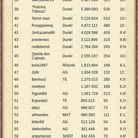
38
Vancouver19
Dunk!
5
.
487
.
694
525
10
.
453
*Rainha
39
Dunk!
5
.
389
.
693
526
10
.
247
Tribozu*
40
Terror man
Dunk!
5
.
124
.
824
510
10
.
049
41
Posqgaming
Dunk!
4
.
972
.
112
480
10
.
359
42
JinKazama88
Dunk!
4
.
028
.
366
426
9
.
456
43
joselemos
Dunk!
3
.
113
.
899
315
9
.
885
44
redkillerhd
Dunk!
2
.
784
.
264
293
9
.
503
Quinta dos
45
Dunk!
2
.
555
.
167
254
10
.
060
Cabrais
46
bola1967
RDunk!
1
.
815
.
664
199
9
.
124
47
Zefir
AG
1
.
604
.
328
132
12
.
154
48
Benhur2
TE
1
.
275
.
515
280
4
.
555
49
morfyne
1
.
187
.
932
189
6
.
285
50
Fgport69
AG
1
.
061
.
729
213
4
.
985
51
EspartaG
TE
855
.
615
93
9
.
200
52
dita1
AG
680
.
807
72
9
.
456
53
afmendes
MHT
680
.
393
111
6
.
130
54
killer69
AG
512
.
129
54
9
.
484
55
VelhoVelho
AG
361
.
446
39
9
.
268
56
argamenon
SHER
342
.
434
70
4
.
892