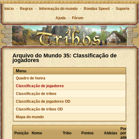
Inicio
-
Regras
-
Informação do mundo
-
Rondas Speed
-
Suporte
-
Ajuda
-
Fórum
Arquivo do Mundo 35: Classificação de
jogadores
Menu
Quadro de honra
Classificação de jogadores
Classificação de tribos
Classificação de jogadores OD
Classificação de tribos OD
Mapa do mundo
Pontos
Posição
Nome
Tribo
Pontos
Aldeias
por
aldeia