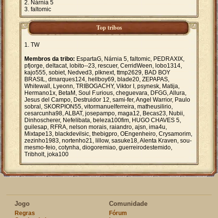
Nárnia 5
faltomic
Top tribos
TW
Membros da tribo:
EspartaG, Nárnia 5, faltomic, PEDRAXIX,
pfjorge, deltacat, lobito--23, rescuer, CerridWeen, lobo1314,
kajo555, sobiet, Nedved3, plknext, ttmp2629, BAD BOY
BRASIL, dmarques124, hellboy69, blade20, ZEPAPAS,
Whitewall, Lyeonn, TRIBOGACHY, Viktor I, psynesk, Matija,
Hermano1x, BetaM, Soul F.urious, cheguevara, DFGG, Allura,
Jesus del Campo, Destruidor 12, sami-fer, Angel Warrior, Paulo
sobral, SKORPION55, vitormanuelferreira, matheusilirio,
cesarcunha98, ALBAT, josepampo, maga12, Becas23, Nubii,
Dinhoscherer, Nefelibata, beleza100fim, HUGO CHAVES 5,
guilesap, RFRA, nelson morais, raiandro, ajsn, ima4u,
Mixtape13, blackdevilsic, thebigpro, OEngenheiro, Crysamorim,
zezinho1983, nortenho21, lillow, sasuke18, Alenta Kraven, sou-
mesmo-feio, cotynha, diogoremiao, guerreirodestemido,
Tribholt, joka100
Jogo
Comunidade
Regras
Fórum