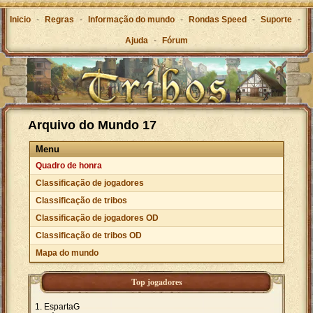
Inicio
-
Regras
-
Informação do mundo
-
Rondas Speed
-
Suporte
-
Ajuda
-
Fórum
Arquivo do Mundo 17
Menu
Quadro de honra
Classificação de jogadores
Classificação de tribos
Classificação de jogadores OD
Classificação de tribos OD
Mapa do mundo
Top jogadores
EspartaG