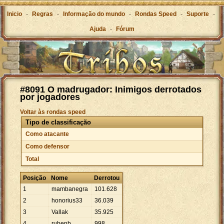
Inicio
-
Regras
-
Informação do mundo
-
Rondas Speed
-
Suporte
-
Ajuda
-
Fórum
#8091 O madrugador: Inimigos derrotados
por jogadores
Voltar às rondas speed
Tipo de classificação
Como atacante
Como defensor
Total
Posição
Nome
Derrotou
1
mambanegra
101
.
628
2
honorius33
36
.
039
3
Vallak
35
.
925
4
rubenb
998