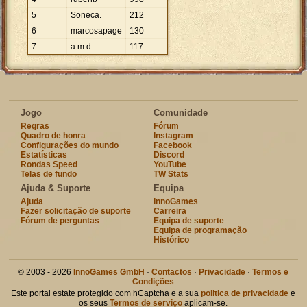
5
Soneca.
212
6
marcosapage
130
7
a.m.d
117
Jogo
Comunidade
Regras
Fórum
Quadro de honra
Instagram
Configurações do mundo
Facebook
Estatísticas
Discord
Rondas Speed
YouTube
Telas de fundo
TW Stats
Ajuda & Suporte
Equipa
Ajuda
InnoGames
Fazer solicitação de suporte
Carreira
Fórum de perguntas
Equipa de suporte
Equipa de programação
Histórico
© 2003 - 2026
InnoGames GmbH
·
Contactos
·
Privacidade
·
Termos e
Condições
Este portal estate protegido com hCaptcha e a sua
politica de privacidade
e
os seus
Termos de serviço
aplicam-se.