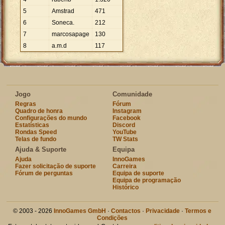
5
Amstrad
471
6
Soneca.
212
7
marcosapage
130
8
a.m.d
117
Jogo
Comunidade
Regras
Fórum
Quadro de honra
Instagram
Configurações do mundo
Facebook
Estatísticas
Discord
Rondas Speed
YouTube
Telas de fundo
TW Stats
Ajuda & Suporte
Equipa
Ajuda
InnoGames
Fazer solicitação de suporte
Carreira
Fórum de perguntas
Equipa de suporte
Equipa de programação
Histórico
© 2003 - 2026
InnoGames GmbH
·
Contactos
·
Privacidade
·
Termos e
Condições