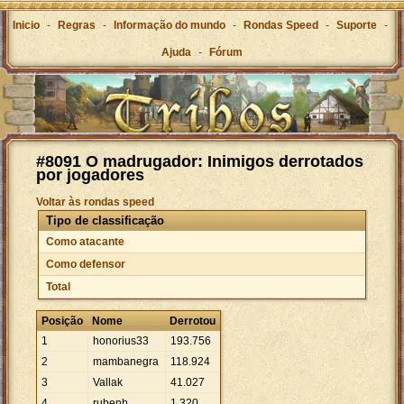
Inicio
-
Regras
-
Informação do mundo
-
Rondas Speed
-
Suporte
-
Ajuda
-
Fórum
#8091 O madrugador: Inimigos derrotados
por jogadores
Voltar às rondas speed
Tipo de classificação
Como atacante
Como defensor
Total
Posição
Nome
Derrotou
1
honorius33
193
.
756
2
mambanegra
118
.
924
3
Vallak
41
.
027
4
rubenb
1
.
320