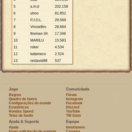
5
a.m.d
202
.
158
6
uhoo
81
.
852
7
P.J.O.L.
29
.
569
8
ViroseBro
28
.
664
9
fireman-34
17
.
346
10
MARILU
15
.
583
11
roker
4
.
534
12
katameco
2
.
524
13
reidavid98
537
Jogo
Comunidade
Regras
Fórum
Quadro de honra
Instagram
Configurações do mundo
Facebook
Estatísticas
Discord
Rondas Speed
YouTube
Telas de fundo
TW Stats
Ajuda & Suporte
Equipa
Ajuda
InnoGames
Fazer solicitação de suporte
Carreira