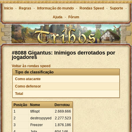
Inicio
-
Regras
-
Informação do mundo
-
Rondas Speed
-
Suporte
-
Ajuda
-
Fórum
#8088 Gigantus: Inimigos derrotados por
jogadores
Voltar às rondas speed
Tipo de classificação
Como atacante
Como defensor
Total
Posição
Nome
Derrotou
1
tiflispt
2
.
669
.
666
2
destroyyyyed
2
.
277
.
523
3
Freezer
1
.
876
.
186
4
Jota
604
.
146