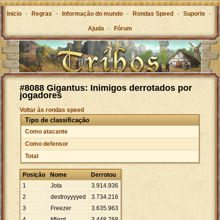
Inicio
-
Regras
-
Informação do mundo
-
Rondas Speed
-
Suporte
-
Ajuda
-
Fórum
#8088 Gigantus: Inimigos derrotados por
jogadores
Voltar às rondas speed
Tipo de classificação
Como atacante
Como defensor
Total
Posição
Nome
Derrotou
1
Jota
3
.
914
.
936
2
destroyyyyed
3
.
734
.
216
3
Freezer
3
.
635
.
963
4
tiflispt
3
.
448
.
768