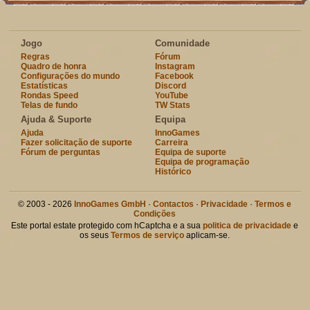
Jogo
Comunidade
Regras
Fórum
Quadro de honra
Instagram
Configurações do mundo
Facebook
Estatísticas
Discord
Rondas Speed
YouTube
Telas de fundo
TW Stats
Ajuda & Suporte
Equipa
Ajuda
InnoGames
Fazer solicitação de suporte
Carreira
Fórum de perguntas
Equipa de suporte
Equipa de programação
Histórico
© 2003 - 2026
InnoGames GmbH
·
Contactos
·
Privacidade
·
Termos e
Condições
Este portal estate protegido com hCaptcha e a sua
politica de privacidade
e
os seus
Termos de serviço
aplicam-se.