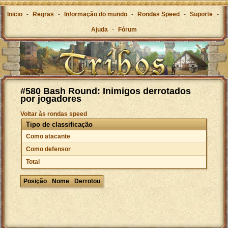
Inicio
-
Regras
-
Informação do mundo
-
Rondas Speed
-
Suporte
-
Ajuda
-
Fórum
#580 Bash Round: Inimigos derrotados
por jogadores
Voltar às rondas speed
Tipo de classificação
Como atacante
Como defensor
Total
Posição
Nome
Derrotou