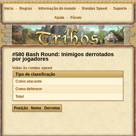
Inicio
-
Regras
-
Informação do mundo
-
Rondas Speed
-
Suporte
-
Ajuda
-
Fórum
#580 Bash Round: Inimigos derrotados
por jogadores
Voltar às rondas speed
Tipo de classificação
Como atacante
Como defensor
Total
Posição
Nome
Derrotou