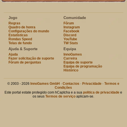
Jogo
Comunidade
Regras
Fórum
Quadro de honra
Instagram
Configurações do mundo
Facebook
Estatísticas
Discord
Rondas Speed
YouTube
Telas de fundo
TW Stats
Ajuda & Suporte
Equipa
Ajuda
InnoGames
Fazer solicitação de suporte
Carreira
Fórum de perguntas
Equipa de suporte
Equipa de programação
Histórico
© 2003 - 2026
InnoGames GmbH
·
Contactos
·
Privacidade
·
Termos e
Condições
Este portal estate protegido com hCaptcha e a sua
politica de privacidade
e
os seus
Termos de serviço
aplicam-se.