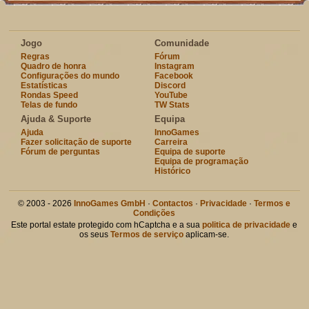
Jogo
Comunidade
Regras
Fórum
Quadro de honra
Instagram
Configurações do mundo
Facebook
Estatísticas
Discord
Rondas Speed
YouTube
Telas de fundo
TW Stats
Ajuda & Suporte
Equipa
Ajuda
InnoGames
Fazer solicitação de suporte
Carreira
Fórum de perguntas
Equipa de suporte
Equipa de programação
Histórico
© 2003 - 2026
InnoGames GmbH
·
Contactos
·
Privacidade
·
Termos e
Condições
Este portal estate protegido com hCaptcha e a sua
politica de privacidade
e
os seus
Termos de serviço
aplicam-se.