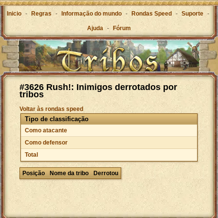
Inicio
-
Regras
-
Informação do mundo
-
Rondas Speed
-
Suporte
-
Ajuda
-
Fórum
#3626 Rush!: Inimigos derrotados por
tribos
Voltar às rondas speed
Tipo de classificação
Como atacante
Como defensor
Total
Posição
Nome da tribo
Derrotou