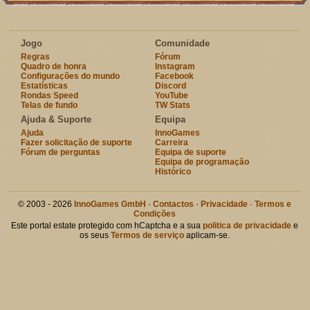
Jogo
Comunidade
Regras
Fórum
Quadro de honra
Instagram
Configurações do mundo
Facebook
Estatísticas
Discord
Rondas Speed
YouTube
Telas de fundo
TW Stats
Ajuda & Suporte
Equipa
Ajuda
InnoGames
Fazer solicitação de suporte
Carreira
Fórum de perguntas
Equipa de suporte
Equipa de programação
Histórico
© 2003 - 2026
InnoGames GmbH
·
Contactos
·
Privacidade
·
Termos e
Condições
Este portal estate protegido com hCaptcha e a sua
politica de privacidade
e
os seus
Termos de serviço
aplicam-se.