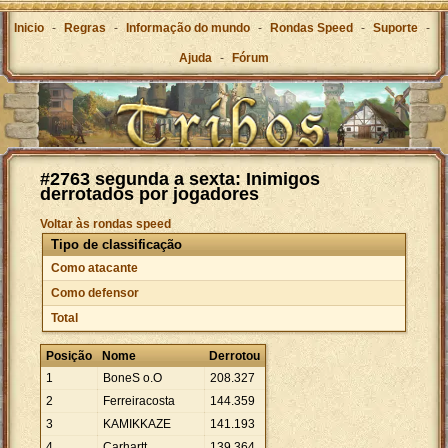
Inicio
-
Regras
-
Informação do mundo
-
Rondas Speed
-
Suporte
-
Ajuda
-
Fórum
#2763 segunda a sexta: Inimigos
derrotados por jogadores
Voltar às rondas speed
Tipo de classificação
Como atacante
Como defensor
Total
Posição
Nome
Derrotou
1
BoneS o.O
208
.
327
2
Ferreiracosta
144
.
359
3
KAMIKKAZE
141
.
193
4
Carhartt
139
.
364