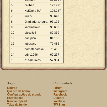
5
caliban
123
.
991
6
KoiZinha MÁ
102
.
187
7
luis79
95
.
643
8
Gladiadora.negra
93
.
192
9
karamelo90
90
.
633
10
biscoito8
89
.
369
11
danipica
81
.
136
12
lubastico
79
.
486
13
barbatanaroxa
76
.
405
14
edns1996
62
.
257
15
p1cam1olos
52
.
934
Jogo
Comunidade
Regras
Fórum
Quadro de honra
Instagram
Configurações do mundo
Facebook
Estatísticas
Discord
Rondas Speed
YouTube
Telas de fundo
TW Stats