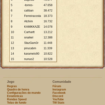
5
-torres-
47
.
658
6
caliban
38
.
472
7
Ferreiracosta
18
.
373
8
Atchim
16
.
732
9
KAMIKKAZE
14
.
078
10
Carhartt
13
.
212
11
snaikel
12
.
388
12
StazGam3r
11
.
448
13
pirucabm
11
.
339
14
karamelo90
10
.
822
15
nunuo2
10
.
528
Jogo
Comunidade
Regras
Fórum
Quadro de honra
Instagram
Configurações do mundo
Facebook
Estatísticas
Discord
Rondas Speed
YouTube
Telas de fundo
TW Stats