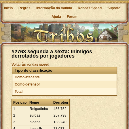
Inicio
-
Regras
-
Informação do mundo
-
Rondas Speed
-
Suporte
-
Ajuda
-
Fórum
#2763 segunda a sexta: Inimigos
derrotados por jogadores
Voltar às rondas speed
Tipo de classificação
Como atacante
Como defensor
Total
Posição
Nome
Derrotou
1
Reigadinha
456
.
752
2
zurgas
257
.
798
3
hioane
138
.
240
4
tiagoslb
78
.
077