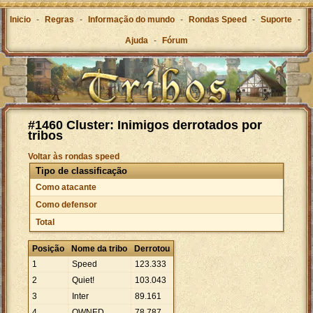
Inicio
-
Regras
-
Informação do mundo
-
Rondas Speed
-
Suporte
-
Ajuda
-
Fórum
#1460 Cluster: Inimigos derrotados por
tribos
Voltar às rondas speed
Tipo de classificação
Como atacante
Como defensor
Total
Posição
Nome da tribo
Derrotou
1
Speed
123
.
333
2
Quiet!
103
.
043
3
Inter
89
.
161
4
OWNED
78
.
787