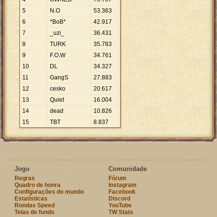
5
N.O
53
.
363
6
*BoB*
42
.
917
7
_uzi_
36
.
431
8
TURK
35
.
783
9
F.O.W
34
.
761
10
DL
34
.
327
11
GangS
27
.
883
12
cesko
20
.
617
13
Quiet
16
.
004
14
dead
10
.
826
15
TBT
8
.
837
Jogo
Comunidade
Regras
Fórum
Quadro de honra
Instagram
Configurações do mundo
Facebook
Estatísticas
Discord
Rondas Speed
YouTube
Telas de fundo
TW Stats