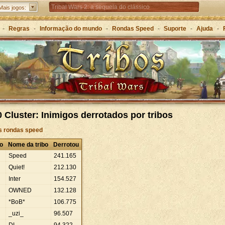
Tribal Wars 2: a sequela do clássico
Mais jogos:
Forge of Empires – Estratégia ao longo das eras
-
Regras
-
Informação do mundo
-
Rondas Speed
-
Suporte
-
Ajuda
-
Grepolis – Construa o seu império na Grécia Antiga
 Cluster: Inimigos derrotados por tribos
às rondas speed
o
Nome da tribo
Derrotou
Speed
241
.
165
Quiet!
212
.
130
Inter
154
.
527
OWNED
132
.
128
*BoB*
106
.
775
_uzi_
96
.
507