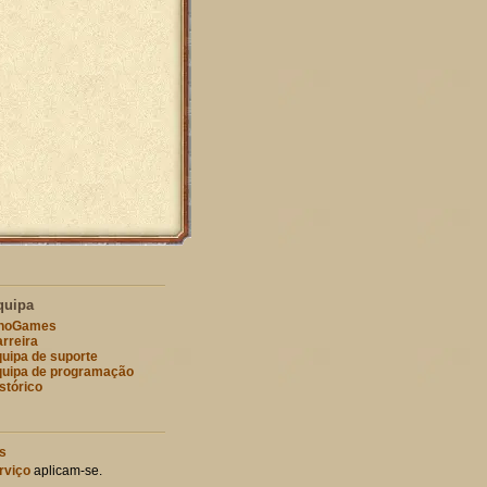
quipa
nnoGames
rreira
uipa de suporte
uipa de programação
stórico
s
rviço
aplicam-se.