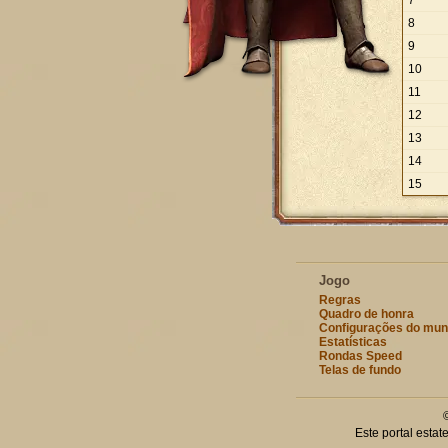
7
8
9
10
11
12
13
14
15
Jogo
Regras
Quadro de honra
Configurações do mu
Estatísticas
Rondas Speed
Telas de fundo
Este portal esta