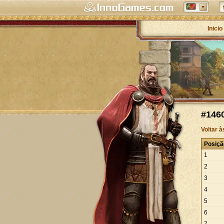
Inicio
#1460
Voltar 
Posiçã
1
2
3
4
5
6