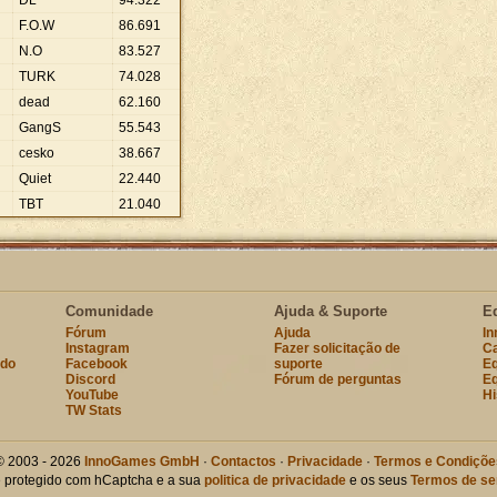
DL
94
.
322
F.O.W
86
.
691
N.O
83
.
527
TURK
74
.
028
dead
62
.
160
GangS
55
.
543
cesko
38
.
667
Quiet
22
.
440
TBT
21
.
040
Comunidade
Ajuda & Suporte
E
Fórum
Ajuda
I
Instagram
Fazer solicitação de
Ca
ndo
Facebook
suporte
Eq
Discord
Fórum de perguntas
Eq
YouTube
Hi
TW Stats
© 2003 - 2026
InnoGames GmbH
·
Contactos
·
Privacidade
·
Termos e Condiçõe
te protegido com hCaptcha e a sua
politica de privacidade
e os seus
Termos de se