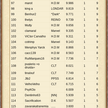
97
marot
H.D.M
9
.
986
1
9
.
986
98
king a
LONDAR
9
.
819
1
9
.
819
99
Benhur2
*Dark*
9
.
771
1
9
.
771
100
thetys
REINO
9
.
739
1
9
.
739
101
Mutty
H.D.M
9
.
656
1
9
.
656
102
clamaral
Marvel
9
.
335
1
9
.
335
103
ViCtor Carvalho
H.D.M
9
.
311
1
9
.
311
104
cotrimp
Marvel
9
.
143
1
9
.
143
105
Menphys Yarck
H.D.M
8
.
866
1
8
.
866
106
cacc139
H.D.M
8
.
563
1
8
.
563
107
RuiMarques16
H.D.M
7
.
736
1
7
.
736
pvalerio =o
108
CLT
8
.
021
1
8
.
021
druida=
109
tinalxuf
CLT
7
.
749
1
7
.
749
110
Jtb2
PPSS
6
.
814
1
6
.
814
111
VelhoVelho
CLT
6
.
715
1
6
.
715
112
PsyKOo
6
.
009
1
6
.
009
113
Dentinho63
|NN|
5
.
939
1
5
.
939
114
Sacrification
D.K
5
.
507
1
5
.
507
115
zavarakatranemia
......
3
.
600
1
3
.
600