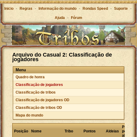
Inicio
-
Regras
-
Informação do mundo
-
Rondas Speed
-
Suporte
-
Ajuda
-
Fórum
Arquivo do Casual 2: Classificação de
jogadores
Menu
Quadro de honra
Classificação de jogadores
Classificação de tribos
Classificação de jogadores OD
Classificação de tribos OD
Mapa do mundo
Pontos
Posição
Nome
Tribo
Pontos
Aldeias
por
aldeia