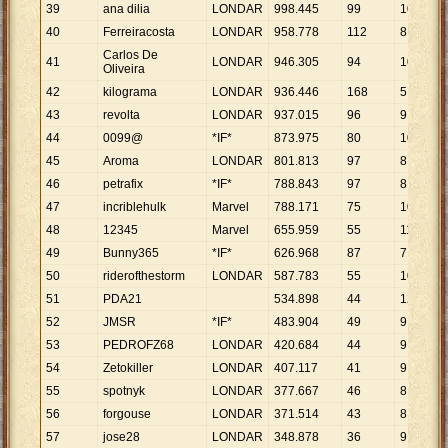
39
ana dilia
LONDAR
998
.
445
99
10
.
085
40
Ferreiracosta
LONDAR
958
.
778
112
8
.
561
Carlos De
41
LONDAR
946
.
305
94
10
.
067
Oliveira
42
kilograma
LONDAR
936
.
446
168
5
.
574
43
revolta
LONDAR
937
.
015
96
9
.
761
44
0099@
*IF*
873
.
975
80
10
.
925
45
Aroma
LONDAR
801
.
813
97
8
.
266
46
petrafix
*IF*
788
.
843
97
8
.
132
47
incriblehulk
Marvel
788
.
171
75
10
.
509
48
12345
Marvel
655
.
959
55
11
.
927
49
Bunny365
*IF*
626
.
968
87
7
.
207
50
riderofthestorm
LONDAR
587
.
783
55
10
.
687
51
PDA21
534
.
898
44
12
.
157
52
JMSR
*IF*
483
.
904
49
9
.
876
53
PEDROFZ68
LONDAR
420
.
684
44
9
.
561
54
Zetokiller
LONDAR
407
.
117
41
9
.
930
55
spotnyk
LONDAR
377
.
667
46
8
.
210
56
forgouse
LONDAR
371
.
514
43
8
.
640
57
jose28
LONDAR
348
.
878
36
9
.
691