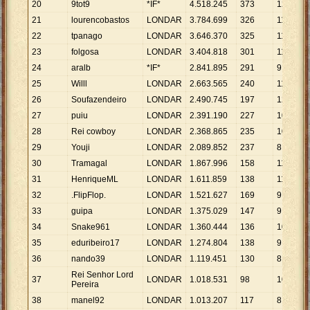
20
9tot9
*IF*
4
.
518
.
245
373
12
.
113
21
lourencobastos
LONDAR
3
.
784
.
699
326
11
.
610
22
tpanago
LONDAR
3
.
646
.
370
325
11
.
220
23
folgosa
LONDAR
3
.
404
.
818
301
11
.
312
24
aralb
*IF*
2
.
841
.
895
291
9
.
766
25
Willl
LONDAR
2
.
663
.
565
240
11
.
098
26
Soufazendeiro
LONDAR
2
.
490
.
745
197
12
.
643
27
puiu
LONDAR
2
.
391
.
190
227
10
.
534
28
Rei cowboy
LONDAR
2
.
368
.
865
235
10
.
080
29
Youji
LONDAR
2
.
089
.
852
237
8
.
818
30
Tramagal
LONDAR
1
.
867
.
996
158
11
.
823
31
HenriqueML
LONDAR
1
.
611
.
859
138
11
.
680
32
.FlipFlop.
LONDAR
1
.
521
.
627
169
9
.
004
33
guipa
LONDAR
1
.
375
.
029
147
9
.
354
34
Snake961
LONDAR
1
.
360
.
444
136
10
.
003
35
eduribeiro17
LONDAR
1
.
274
.
804
138
9
.
238
36
nando39
LONDAR
1
.
119
.
451
130
8
.
611
Rei Senhor Lord
37
LONDAR
1
.
018
.
531
98
10
.
393
Pereira
38
manel92
LONDAR
1
.
013
.
207
117
8
.
660