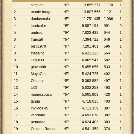
1
simples
*IF*
13
.
855
.
377
1
.
170
11
.
842
2
monte-longo
*IF*
13
.
807
.
555
1
.
121
12
.
317
3
dantasmaia
*IF*
11
.
751
.
435
1
.
086
10
.
821
4
ibericofer
*IF*
9
.
887
.
191
991
9
.
977
5
andregi
*IF*
7
.
822
.
432
644
12
.
147
6
frança6
*IF*
7
.
394
.
722
649
11
.
394
7
pjsp1970
*IF*
7
.
201
.
461
596
12
.
083
8
thesaint
*IF*
6
.
422
.
223
564
11
.
387
9
luigui03
*IF*
6
.
065
.
547
582
10
.
422
10
giovan08
*IF*
5
.
455
.
856
533
10
.
236
11
MayaCole
*IF*
5
.
424
.
725
402
13
.
494
12
Olhaqui
*IF*
5
.
393
.
882
497
10
.
853
13
teXI
*IF*
5
.
032
.
258
493
10
.
207
14
mariocsousa
*IF*
5
.
005
.
903
420
11
.
919
15
tanga
*IF*
4
.
718
.
015
403
11
.
707
16
Inviktos 45
*IF*
4
.
713
.
359
387
12
.
179
17
vandany
*IF*
4
.
693
.
078
382
12
.
286
18
penudao
*IF*
4
.
624
.
403
383
12
.
074
19
Orciano Ramos
*IF*
4
.
541
.
353
374
12
.
143