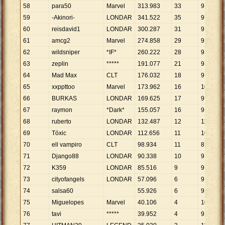
58
para50
Marvel
313
.
983
33
9
.
515
59
-Akinori-
LONDAR
341
.
522
35
9
.
758
60
reisdavid1
LONDAR
300
.
287
31
9
.
687
61
amcg2
Marvel
274
.
858
29
9
.
478
62
wildsniper
*IF*
260
.
222
28
9
.
294
63
zeplin
*****
191
.
077
21
9
.
099
64
Mad Max
CLT
176
.
032
18
9
.
780
65
xxppttoo
Marvel
173
.
962
16
10
.
873
66
BURKAS
LONDAR
169
.
625
17
9
.
978
67
raymon
*Dark*
155
.
057
16
9
.
691
68
ruberto
LONDAR
132
.
487
12
11
.
041
69
Tóxic
LONDAR
112
.
656
11
10
.
241
70
ell vampiro
CLT
98
.
934
11
8
.
994
71
Django88
LONDAR
90
.
338
10
9
.
034
72
K359
LONDAR
85
.
516
9
9
.
502
73
cityofangels
LONDAR
57
.
096
6
9
.
516
74
salsa60
55
.
926
6
9
.
321
75
Miguelopes
Marvel
40
.
106
4
10
.
027
76
tavi
*****
39
.
952
4
9
.
988