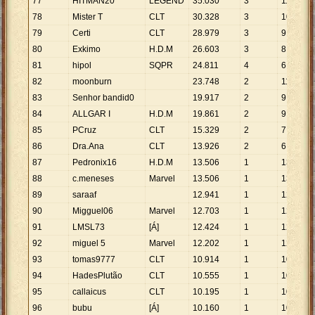
77
HITMAN20
LEGEND
35
.
030
3
11
.
677
78
Mister T
CLT
30
.
328
3
10
.
109
79
Certi
CLT
28
.
979
3
9
.
660
80
Exkimo
H.D.M
26
.
603
3
8
.
868
81
hipol
SQPR
24
.
811
4
6
.
203
82
moonburn
23
.
748
2
11
.
874
83
Senhor bandid0
19
.
917
2
9
.
959
84
ALLGAR I
H.D.M
19
.
861
2
9
.
931
85
PCruz
CLT
15
.
329
2
7
.
665
86
Dra.Ana
CLT
13
.
926
2
6
.
963
87
Pedronix16
H.D.M
13
.
506
1
13
.
506
88
c.meneses
Marvel
13
.
506
1
13
.
506
89
saraaf
12
.
941
1
12
.
941
90
Migguel06
Marvel
12
.
703
1
12
.
703
91
LMSL73
[Á]
12
.
424
1
12
.
424
92
miguel 5
Marvel
12
.
202
1
12
.
202
93
tomas9777
CLT
10
.
914
1
10
.
914
94
HadesPlutão
CLT
10
.
555
1
10
.
555
95
callaicus
CLT
10
.
195
1
10
.
195
96
bubu
[Á]
10
.
160
1
10
.
160