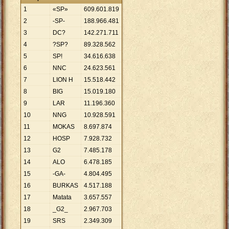
1
«SP»
609
.
601
.
819
2
-SP-
188
.
966
.
481
3
DC?
142
.
271
.
711
4
?SP?
89
.
328
.
562
5
SP!
34
.
616
.
638
6
NNC
24
.
623
.
561
7
LION H
15
.
518
.
442
8
BIG
15
.
019
.
180
9
LAR
11
.
196
.
360
10
NNG
10
.
928
.
591
11
MOKAS
8
.
697
.
874
12
HOSP
7
.
928
.
732
13
G2
7
.
485
.
178
14
ALO
6
.
478
.
185
15
-GA-
4
.
804
.
495
16
BURKAS
4
.
517
.
188
17
Matata
3
.
657
.
557
18
_G2_
2
.
967
.
703
19
SRS
2
.
349
.
309