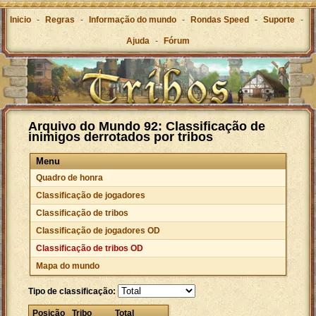
Inicio
-
Regras
-
Informação do mundo
-
Rondas Speed
-
Suporte
-
Ajuda
-
Fórum
Arquivo do Mundo 92: Classificação de
inimigos derrotados por tribos
Menu
Quadro de honra
Classificação de jogadores
Classificação de tribos
Classificação de jogadores OD
Classificação de tribos OD
Mapa do mundo
Tipo de classificação:
Posição
Tribo
Total