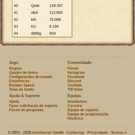
40
Quiki
139
.
397
41
slb4
113
.
800
42
kIA
76
.
088
43
KU
6
.
199
44
dfdfdg
604
Jogo
Comunidade
Regras
Fórum
Quadro de honra
Instagram
Configurações do mundo
Facebook
Estatísticas
Discord
Rondas Speed
YouTube
Telas de fundo
TW Stats
Ajuda & Suporte
Equipa
Ajuda
InnoGames
Fazer solicitação de suporte
Carreira
Fórum de perguntas
Equipa de suporte
Equipa de programação
Histórico
© 2003 - 2026
InnoGames GmbH
·
Contactos
·
Privacidade
·
Termos e