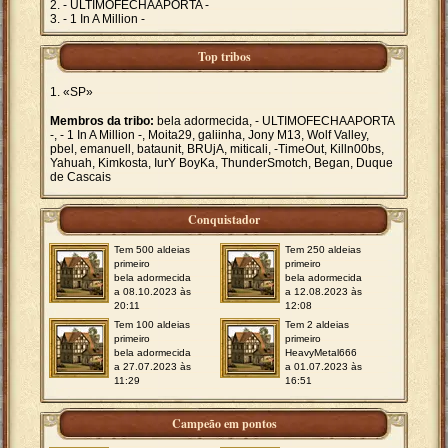
- ULTIMOFECHAAPORTA -
- 1 In A Million -
Top tribos
«SP»
Membros da tribo:
bela adormecida, - ULTIMOFECHAAPORTA
-, - 1 In A Million -, Moita29, galiinha, Jony M13, Wolf Valley,
pbel, emanuell, bataunit, BRUjA, miticali, -TimeOut, Killn00bs,
Yahuah, Kimkosta, IurY BoyKa, ThunderSmotch, Began, Duque
de Cascais
Conquistador
Tem 500 aldeias
Tem 250 aldeias
primeiro
primeiro
bela adormecida
bela adormecida
a 08.10.2023 às
a 12.08.2023 às
20:11
12:08
Tem 100 aldeias
Tem 2 aldeias
primeiro
primeiro
bela adormecida
HeavyMetal666
a 27.07.2023 às
a 01.07.2023 às
11:29
16:51
Campeão em pontos