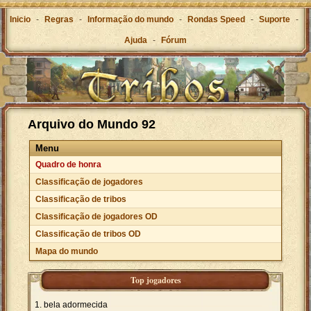
Inicio
-
Regras
-
Informação do mundo
-
Rondas Speed
-
Suporte
-
Ajuda
-
Fórum
Arquivo do Mundo 92
Menu
Quadro de honra
Classificação de jogadores
Classificação de tribos
Classificação de jogadores OD
Classificação de tribos OD
Mapa do mundo
Top jogadores
bela adormecida