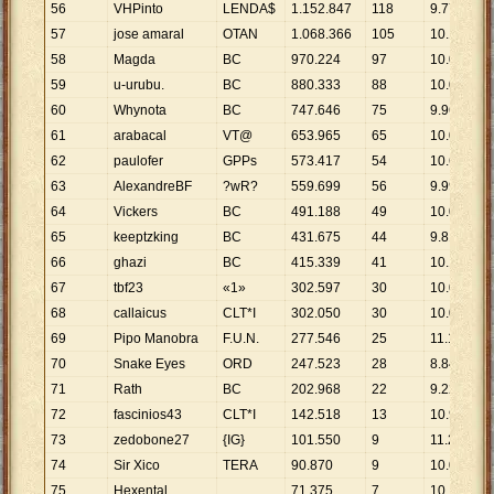
56
VHPinto
LENDA$
1
.
152
.
847
118
9
.
770
57
jose amaral
OTAN
1
.
068
.
366
105
10
.
175
58
Magda
BC
970
.
224
97
10
.
002
59
u-urubu.
BC
880
.
333
88
10
.
004
60
Whynota
BC
747
.
646
75
9
.
969
61
arabacal
VT@
653
.
965
65
10
.
061
62
paulofer
GPPs
573
.
417
54
10
.
619
63
AlexandreBF
?wR?
559
.
699
56
9
.
995
64
Vickers
BC
491
.
188
49
10
.
024
65
keeptzking
BC
431
.
675
44
9
.
811
66
ghazi
BC
415
.
339
41
10
.
130
67
tbf23
«1»
302
.
597
30
10
.
087
68
callaicus
CLT*I
302
.
050
30
10
.
068
69
Pipo Manobra
F.U.N.
277
.
546
25
11
.
102
70
Snake Eyes
ORD
247
.
523
28
8
.
840
71
Rath
BC
202
.
968
22
9
.
226
72
fascinios43
CLT*I
142
.
518
13
10
.
963
73
zedobone27
{IG}
101
.
550
9
11
.
283
74
Sir Xico
TERA
90
.
870
9
10
.
097
75
Hexental
71
.
375
7
10
.
196