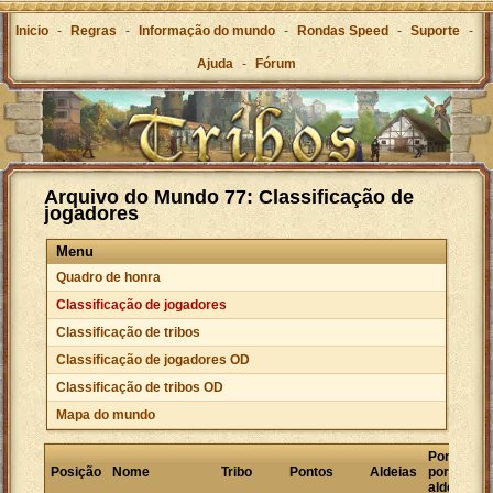
Inicio
-
Regras
-
Informação do mundo
-
Rondas Speed
-
Suporte
-
Ajuda
-
Fórum
Arquivo do Mundo 77: Classificação de
jogadores
Menu
Quadro de honra
Classificação de jogadores
Classificação de tribos
Classificação de jogadores OD
Classificação de tribos OD
Mapa do mundo
Pontos
Posição
Nome
Tribo
Pontos
Aldeias
por
aldeia