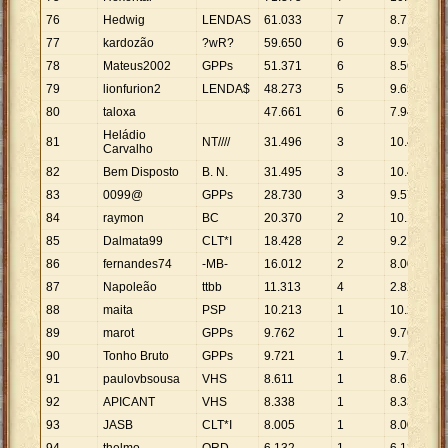
76
Hedwig
LENDAS
61
.
033
7
8
.
719
77
kardozão
?wR?
59
.
650
6
9
.
942
78
Mateus2002
GPPs
51
.
371
6
8
.
562
79
lionfurion2
LENDA$
48
.
273
5
9
.
655
80
taloxa
47
.
661
6
7
.
944
Heládio
81
NT////
31
.
496
3
10
.
499
Carvalho
82
Bem Disposto
B. N.
31
.
495
3
10
.
498
83
0099@
GPPs
28
.
730
3
9
.
577
84
raymon
BC
20
.
370
2
10
.
185
85
Dalmata99
CLT*I
18
.
428
2
9
.
214
86
fernandes74
-MB-
16
.
012
2
8
.
006
87
Napoleão
ttbb
11
.
313
4
2
.
828
88
maita
PSP
10
.
213
1
10
.
213
89
marot
GPPs
9
.
762
1
9
.
762
90
Tonho Bruto
GPPs
9
.
721
1
9
.
721
91
paulovbsousa
VHS
8
.
611
1
8
.
611
92
APICANT
VHS
8
.
338
1
8
.
338
93
JASB
CLT*I
8
.
005
1
8
.
005