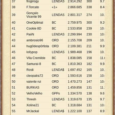
37
frogirogy
LENDAS
2
.
914
.
292
300
9
.
714
38
F.Torcato
«1»
2
.
866
.
685
338
8
.
481
Gonçalo
39
LENDAS
2
.
801
.
317
274
10
.
224
Vicente 99
40
OneOptimal
BC
2
.
759
.
975
300
9
.
200
41
Cookie 8D
BC
2
.
533
.
858
239
10
.
602
42
PaiiN
LENDAS
2
.
299
.
994
230
10
.
000
43
ambrosio96
ORD
2
.
155
.
708
209
10
.
314
44
hug0desp0rtista
ORD
2
.
109
.
381
211
9
.
997
45
lollypop
LENDAS
1
.
989
.
468
196
10
.
150
46
Vila Cremilde
BC
1
.
838
.
085
158
11
.
633
47
Samurai-8
BC
1
.
810
.
363
182
9
.
947
48
Rosti
LENDA$
1
.
697
.
452
165
10
.
288
49
cleopatra72
ORD
1
.
593
.
616
158
10
.
086
50
valente rui
ORD
1
.
470
.
273
147
10
.
002
51
BURKAS
ORD
1
.
459
.
856
131
11
.
144
52
VelhoVelho
GPPs
1
.
334
.
570
138
9
.
671
53
Thresh
LENDAS
1
.
319
.
670
135
9
.
775
54
Xoline21
BC
1
.
318
.
684
131
10
.
066
55
MrJackal
LENDA$
1
.
222
.
100
137
8
.
920