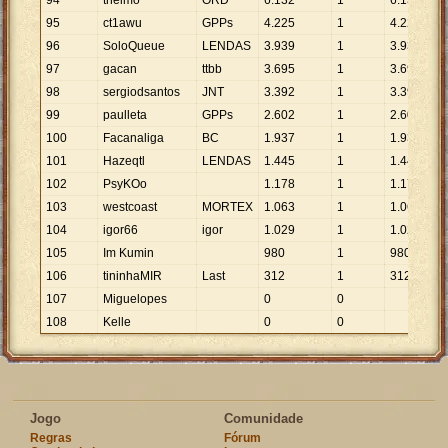
94
thelmo
ORD
6
.
132
1
6
.
132
95
ct1awu
GPPs
4
.
225
1
4
.
225
96
SoloQueue
LENDAS
3
.
939
1
3
.
939
97
gacan
ttbb
3
.
695
1
3
.
695
98
sergiodsantos
JNT
3
.
392
1
3
.
392
99
paulleta
GPPs
2
.
602
1
2
.
602
100
Facanaliga
BC
1
.
937
1
1
.
937
101
Hazeqtl
LENDAS
1
.
445
1
1
.
445
102
PsyKOo
1
.
178
1
1
.
178
103
westcoast
MORTEX
1
.
063
1
1
.
063
104
igor66
igor
1
.
029
1
1
.
029
105
Im Kumin
980
1
980
106
tininhaMIR
Last
312
1
312
107
Miguelopes
0
0
108
Kelle
0
0
Jogo
Comunidade
Regras
Fórum