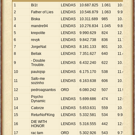
1
Bi1t
LENDAS
10
.
687
.
825
1
.
061
10
.
073
2
Father of Lies
LENDAS
10
.
546
.
879
1
.
063
9
.
922
3
Biska
LENDAS
10
.
311
.
689
985
10
.
469
4
mandre94
LENDAS
10
.
276
.
834
1
.
045
9
.
834
5
krepolite
LENDAS
9
.
990
.
629
824
12
.
125
6
revyk
LENDAS
9
.
842
.
738
836
11
.
774
7
JorgeNat
LENDAS
8
.
181
.
133
801
10
.
214
8
Bellak
LENDAS
7
.
351
.
627
640
11
.
487
- Double
9
LENDAS
6
.
432
.
240
622
10
.
341
Trouble.
10
paulojsp
LENDAS
6
.
175
.
170
538
11
.
478
Safo-me
11
LENDAS
6
.
163
.
638
606
10
.
171
sozinho
12
pedroagsantos
ORD
6
.
080
.
242
507
11
.
993
Psycho
13
LENDAS
5
.
699
.
686
474
12
.
025
Dynamic
14
Catorze
LENDAS
5
.
653
.
631
559
10
.
114
15
ReturNoFKing
LENDAS
5
.
332
.
581
534
9
.
986
DIE WITH
16
LENDAS
5
.
316
.
555
442
12
.
028
HONOR
17
rac tam
ORD
5
.
302
.
926
543
9
.
766