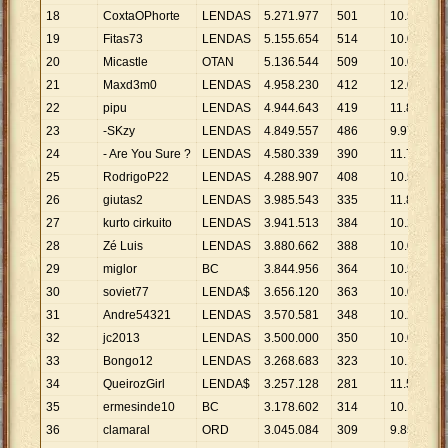
18
CoxtaOPhorte
LENDAS
5
.
271
.
977
501
10
.
523
19
Fitas73
LENDAS
5
.
155
.
654
514
10
.
030
20
Micastle
OTAN
5
.
136
.
544
509
10
.
091
21
Maxd3m0
LENDAS
4
.
958
.
230
412
12
.
035
22
pipu
LENDAS
4
.
944
.
643
419
11
.
801
23
-SKzy
LENDAS
4
.
849
.
557
486
9
.
979
24
- Are You Sure ?
LENDAS
4
.
580
.
339
390
11
.
744
25
RodrigoP22
LENDAS
4
.
288
.
907
408
10
.
512
26
giutas2
LENDAS
3
.
985
.
543
335
11
.
897
27
kurto cirkuito
LENDAS
3
.
941
.
513
384
10
.
264
28
Zé Luis
LENDAS
3
.
880
.
662
388
10
.
002
29
miglor
BC
3
.
844
.
956
364
10
.
563
30
soviet77
LENDA$
3
.
656
.
120
363
10
.
072
31
Andre54321
LENDAS
3
.
570
.
581
348
10
.
260
32
jc2013
LENDAS
3
.
500
.
000
350
10
.
000
33
Bongo12
LENDAS
3
.
268
.
683
323
10
.
120
34
QueirozGirl
LENDA$
3
.
257
.
128
281
11
.
591
35
ermesinde10
BC
3
.
178
.
602
314
10
.
123
36
clamaral
ORD
3
.
045
.
084
309
9
.
855