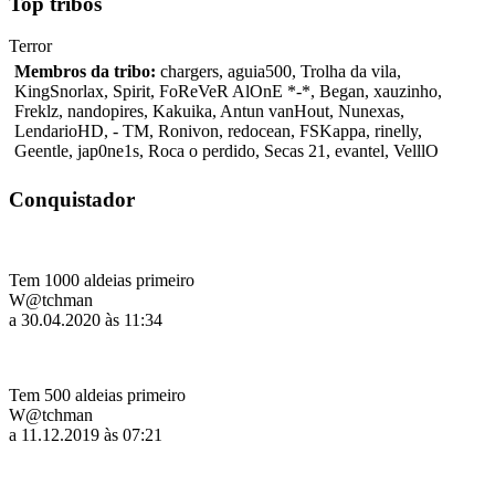
Top tribos
Terror
Membros da tribo:
chargers, aguia500, Trolha da vila,
KingSnorlax, Spirit, FoReVeR AlOnE *-*, Began, xauzinho,
Freklz, nandopires, Kakuika, Antun vanHout, Nunexas,
LendarioHD, - TM, Ronivon, redocean, FSKappa, rinelly,
Geentle, jap0ne1s, Roca o perdido, Secas 21, evantel, VelllO
Conquistador
Tem 1000 aldeias primeiro
W@tchman
a 30.04.2020 às 11:34
Tem 500 aldeias primeiro
W@tchman
a 11.12.2019 às 07:21