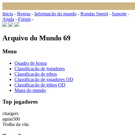
Inicio
-
Regras
-
Informação do mundo
-
Rondas Speed
-
Suporte
-
Ajuda
-
Fórum
-
Arquivo do Mundo 69
Menu
Quadro de honra
Classificação de jogadores
Classificação de tribos
Classificação de jogadores OD
Classificação de tribos OD
Mapa do mundo
Top jogadores
chargers
aguia500
Trolha da vila