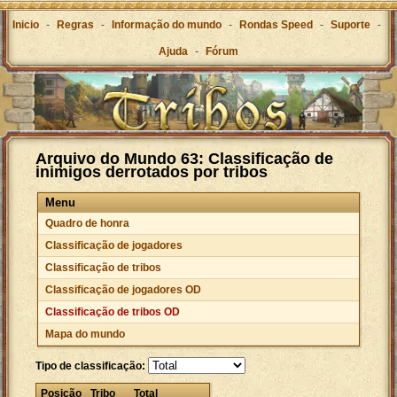
Inicio
-
Regras
-
Informação do mundo
-
Rondas Speed
-
Suporte
-
Ajuda
-
Fórum
Arquivo do Mundo 63: Classificação de
inimigos derrotados por tribos
Menu
Quadro de honra
Classificação de jogadores
Classificação de tribos
Classificação de jogadores OD
Classificação de tribos OD
Mapa do mundo
Tipo de classificação:
Posição
Tribo
Total