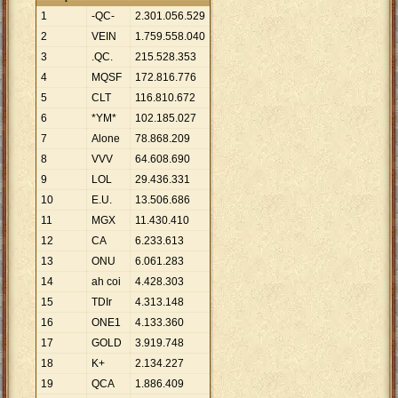
1
-QC-
2
.
301
.
056
.
529
2
VEIN
1
.
759
.
558
.
040
3
.QC.
215
.
528
.
353
4
MQSF
172
.
816
.
776
5
CLT
116
.
810
.
672
6
*YM*
102
.
185
.
027
7
Alone
78
.
868
.
209
8
VVV
64
.
608
.
690
9
LOL
29
.
436
.
331
10
E.U.
13
.
506
.
686
11
MGX
11
.
430
.
410
12
CA
6
.
233
.
613
13
ONU
6
.
061
.
283
14
ah coi
4
.
428
.
303
15
TDIr
4
.
313
.
148
16
ONE1
4
.
133
.
360
17
GOLD
3
.
919
.
748
18
K+
2
.
134
.
227
19
QCA
1
.
886
.
409