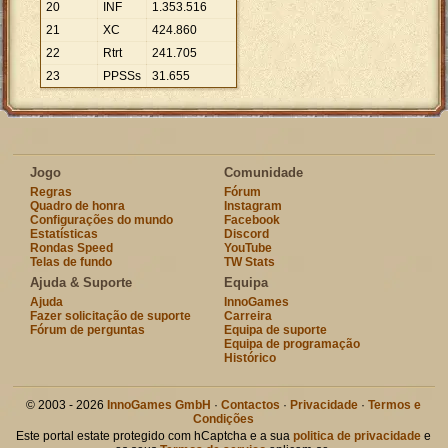
20
INF
1
.
353
.
516
21
XC
424
.
860
22
Rtrt
241
.
705
23
PPSSs
31
.
655
Jogo
Comunidade
Regras
Fórum
Quadro de honra
Instagram
Configurações do mundo
Facebook
Estatísticas
Discord
Rondas Speed
YouTube
Telas de fundo
TW Stats
Ajuda & Suporte
Equipa
Ajuda
InnoGames
Fazer solicitação de suporte
Carreira
Fórum de perguntas
Equipa de suporte
Equipa de programação
Histórico
© 2003 - 2026
InnoGames GmbH
·
Contactos
·
Privacidade
·
Termos e
Condições
Este portal estate protegido com hCaptcha e a sua
politica de privacidade
e