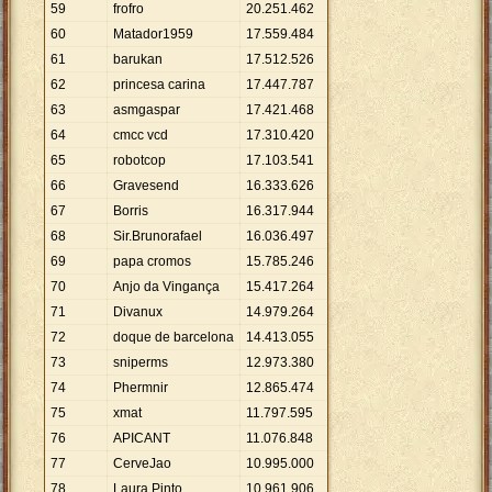
59
frofro
20
.
251
.
462
60
Matador1959
17
.
559
.
484
61
barukan
17
.
512
.
526
62
princesa carina
17
.
447
.
787
63
asmgaspar
17
.
421
.
468
64
cmcc vcd
17
.
310
.
420
65
robotcop
17
.
103
.
541
66
Gravesend
16
.
333
.
626
67
Borris
16
.
317
.
944
68
Sir.Brunorafael
16
.
036
.
497
69
papa cromos
15
.
785
.
246
70
Anjo da Vingança
15
.
417
.
264
71
Divanux
14
.
979
.
264
72
doque de barcelona
14
.
413
.
055
73
sniperms
12
.
973
.
380
74
Phermnir
12
.
865
.
474
75
xmat
11
.
797
.
595
76
APICANT
11
.
076
.
848
77
CerveJao
10
.
995
.
000
78
Laura Pinto
10
.
961
.
906