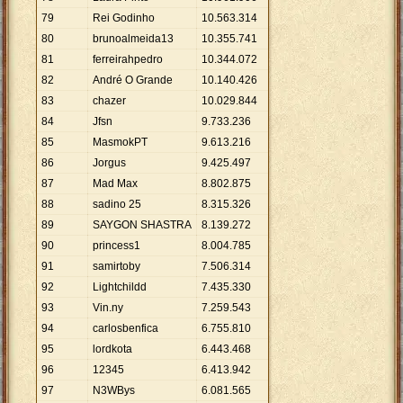
79
Rei Godinho
10
.
563
.
314
80
brunoalmeida13
10
.
355
.
741
81
ferreirahpedro
10
.
344
.
072
82
André O Grande
10
.
140
.
426
83
chazer
10
.
029
.
844
84
Jfsn
9
.
733
.
236
85
MasmokPT
9
.
613
.
216
86
Jorgus
9
.
425
.
497
87
Mad Max
8
.
802
.
875
88
sadino 25
8
.
315
.
326
89
SAYGON SHASTRA
8
.
139
.
272
90
princess1
8
.
004
.
785
91
samirtoby
7
.
506
.
314
92
Lightchildd
7
.
435
.
330
93
Vin.ny
7
.
259
.
543
94
carlosbenfica
6
.
755
.
810
95
lordkota
6
.
443
.
468
96
12345
6
.
413
.
942
97
N3WBys
6
.
081
.
565