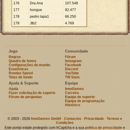
176
Dra.Ana
107
.
548
177
hongue
92
.
477
178
pedro lapa1
66
.
250
179
Jtb2
4
.
769
Jogo
Comunidade
Regras
Fórum
Quadro de honra
Instagram
Configurações do mundo
Facebook
Estatísticas
Discord
Rondas Speed
YouTube
Telas de fundo
TW Stats
Ajuda & Suporte
Equipa
Ajuda
InnoGames
Fazer solicitação de suporte
Carreira
Fórum de perguntas
Equipa de suporte
Equipa de programação
Histórico
© 2003 - 2026
InnoGames GmbH
·
Contactos
·
Privacidade
·
Termos e
Condições
Este portal estate protegido com hCaptcha e a sua
politica de privacidade
e