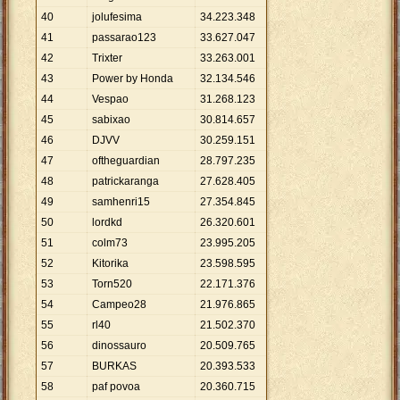
40
jolufesima
34
.
223
.
348
41
passarao123
33
.
627
.
047
42
Trixter
33
.
263
.
001
43
Power by Honda
32
.
134
.
546
44
Vespao
31
.
268
.
123
45
sabixao
30
.
814
.
657
46
DJVV
30
.
259
.
151
47
oftheguardian
28
.
797
.
235
48
patrickaranga
27
.
628
.
405
49
samhenri15
27
.
354
.
845
50
lordkd
26
.
320
.
601
51
colm73
23
.
995
.
205
52
Kitorika
23
.
598
.
595
53
Torn520
22
.
171
.
376
54
Campeo28
21
.
976
.
865
55
rl40
21
.
502
.
370
56
dinossauro
20
.
509
.
765
57
BURKAS
20
.
393
.
533
58
paf povoa
20
.
360
.
715