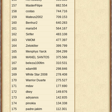
157
MasterFilipe
882
.
554
158
costas
744
.
716
159
Mateus2002
709
.
153
160
Benhur2
640
.
283
161
maria54
564
.
167
162
Sirlfer
483
.
108
163
VMOM
477
.
397
164
Zetokiller
399
.
799
165
Menphys Yarck
394
.
299
166
MANEL SANTOS
375
.
566
167
beleza100fim
310
.
531
168
xdam98
298
.
846
169
White Star 2008
278
.
408
170
Warrior Duarte
275
.
527
171
mdav
177
.
690
172
dkey
149
.
876
173
adryanos
142
.
835
174
pinokia
134
.
338
175
padre-jakim
112
.
301