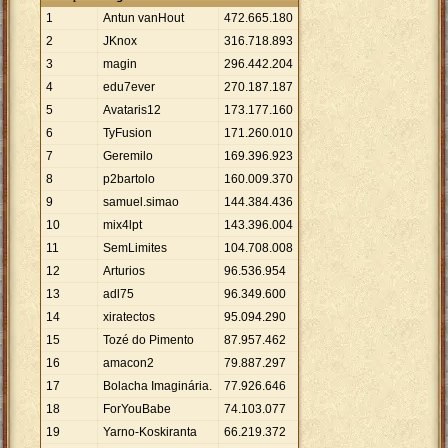
1
Antun vanHout
472
.
665
.
180
2
JKnox
316
.
718
.
893
3
magin
296
.
442
.
204
4
edu7ever
270
.
187
.
187
5
Avataris12
173
.
177
.
160
6
TyFusion
171
.
260
.
010
7
Geremilo
169
.
396
.
923
8
p2bartolo
160
.
009
.
370
9
samuel.simao
144
.
384
.
436
10
mix4lpt
143
.
396
.
004
11
SemLimites
104
.
708
.
008
12
Arturios
96
.
536
.
954
13
adl75
96
.
349
.
600
14
xiratectos
95
.
094
.
290
15
Tozé do Pimento
87
.
957
.
462
16
amacon2
79
.
887
.
297
17
Bolacha Imaginária.
77
.
926
.
646
18
ForYouBabe
74
.
103
.
077
19
Yarno-Koskiranta
66
.
219
.
372