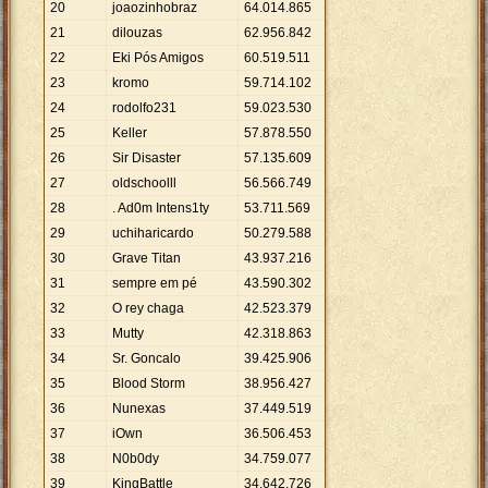
20
joaozinhobraz
64
.
014
.
865
21
dilouzas
62
.
956
.
842
22
Eki Pós Amigos
60
.
519
.
511
23
kromo
59
.
714
.
102
24
rodolfo231
59
.
023
.
530
25
Keller
57
.
878
.
550
26
Sir Disaster
57
.
135
.
609
27
oldschoolll
56
.
566
.
749
28
. Ad0m Intens1ty
53
.
711
.
569
29
uchiharicardo
50
.
279
.
588
30
Grave Titan
43
.
937
.
216
31
sempre em pé
43
.
590
.
302
32
O rey chaga
42
.
523
.
379
33
Mutty
42
.
318
.
863
34
Sr. Goncalo
39
.
425
.
906
35
Blood Storm
38
.
956
.
427
36
Nunexas
37
.
449
.
519
37
iOwn
36
.
506
.
453
38
N0b0dy
34
.
759
.
077
39
KingBattle
34
.
642
.
726