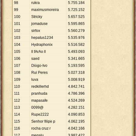
98
rukra
5
.
755
.
184
99
maximusmoreira
5
.
725
.
152
100
Stricky
5
.
657
.
525
101
jomaduse
5
.
595
.
865
102
sirfox
5
.
560
.
279
103
hepatus1234
5
.
535
.
976
104
Hydraphonix
5
.
516
.
582
105
ll fArAo ll
5
.
493
.
093
106
saed
5
.
341
.
665
107
Diogo-Ivo
5
.
193
.
595
108
Rui Peres
5
.
027
.
318
109
luva
5
.
008
.
919
110
redkillerhd
4
.
842
.
741
111
pranhuda
4
.
786
.
396
112
mapasafe
4
.
524
.
269
113
0099@
4
.
282
.
151
114
Rupe2222
4
.
090
.
853
115
Senhor filipe p
4
.
062
.
195
116
rocha cruz r
4
.
042
.
166
117
megalu
3
.
982
.
422