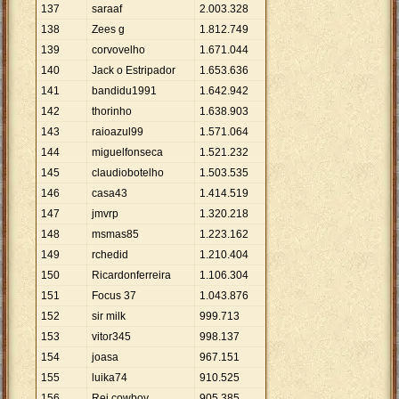
137
saraaf
2
.
003
.
328
138
Zees g
1
.
812
.
749
139
corvovelho
1
.
671
.
044
140
Jack o Estripador
1
.
653
.
636
141
bandidu1991
1
.
642
.
942
142
thorinho
1
.
638
.
903
143
raioazul99
1
.
571
.
064
144
miguelfonseca
1
.
521
.
232
145
claudiobotelho
1
.
503
.
535
146
casa43
1
.
414
.
519
147
jmvrp
1
.
320
.
218
148
msmas85
1
.
223
.
162
149
rchedid
1
.
210
.
404
150
Ricardonferreira
1
.
106
.
304
151
Focus 37
1
.
043
.
876
152
sir milk
999
.
713
153
vitor345
998
.
137
154
joasa
967
.
151
155
luika74
910
.
525
156
Rei cowboy
905
.
385