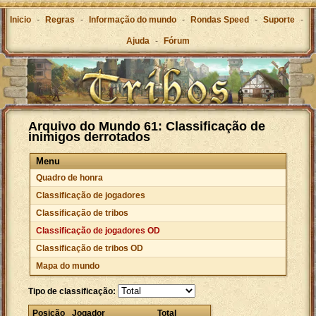
Inicio
-
Regras
-
Informação do mundo
-
Rondas Speed
-
Suporte
-
Ajuda
-
Fórum
Arquivo do Mundo 61: Classificação de
inimigos derrotados
Menu
Quadro de honra
Classificação de jogadores
Classificação de tribos
Classificação de jogadores OD
Classificação de tribos OD
Mapa do mundo
Tipo de classificação:
Posição
Jogador
Total