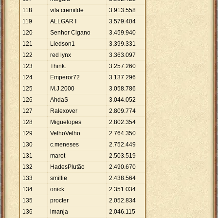
118
vila cremilde
3
.
913
.
558
119
ALLGAR I
3
.
579
.
404
120
Senhor Cigano
3
.
459
.
940
121
Liedson1
3
.
399
.
331
122
red lynx
3
.
363
.
097
123
Think.
3
.
257
.
260
124
Emperor72
3
.
137
.
296
125
M.J.2000
3
.
058
.
786
126
AhdaS
3
.
044
.
052
127
Ralexover
2
.
809
.
774
128
Miguelopes
2
.
802
.
354
129
VelhoVelho
2
.
764
.
350
130
c.meneses
2
.
752
.
449
131
marot
2
.
503
.
519
132
HadesPlutão
2
.
490
.
670
133
smillie
2
.
438
.
564
134
onick
2
.
351
.
034
135
procter
2
.
052
.
834
136
imanja
2
.
046
.
115