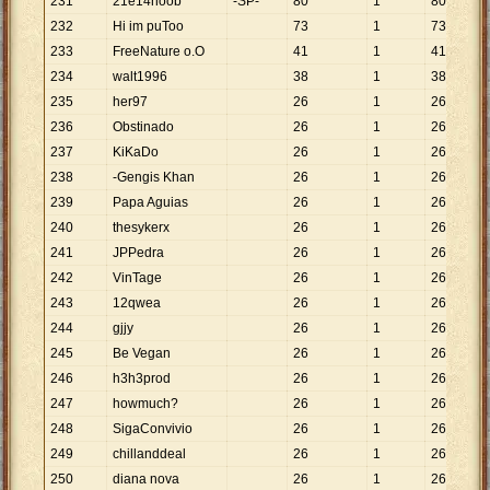
231
21e14noob
-SP-
80
1
80
232
Hi im puToo
73
1
73
233
FreeNature o.O
41
1
41
234
walt1996
38
1
38
235
her97
26
1
26
236
Obstinado
26
1
26
237
KiKaDo
26
1
26
238
-Gengis Khan
26
1
26
239
Papa Aguias
26
1
26
240
thesykerx
26
1
26
241
JPPedra
26
1
26
242
VinTage
26
1
26
243
12qwea
26
1
26
244
gjjy
26
1
26
245
Be Vegan
26
1
26
246
h3h3prod
26
1
26
247
howmuch?
26
1
26
248
SigaConvivio
26
1
26
249
chillanddeal
26
1
26
250
diana nova
26
1
26