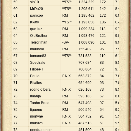
59
slb10
ººTSºº
1
.
224
.
229
172
7
.
118
60
MrDa20
ººTSºº
1
.
205
.
611
142
8
.
490
61
panicoo
RM
1
.
185
.
462
172
6
.
892
62
Kkaty
ººTSºº
1
.
193
.
058
186
6
.
414
63
que-luz
RM
1
.
099
.
234
113
9
.
728
64
OldBrother
RM
1
.
093
.
476
121
9
.
037
65
Terror man
-SP-
1
.
008
.
090
101
9
.
981
66
marinela
RM
755
.
402
95
7
.
952
67
tomane83
ººTSºº
731
.
533
119
6
.
147
68
Spectrale
707
.
684
83
8
.
526
69
FilipePT
700
.
864
72
9
.
734
70
PauloL
F.N.X
663
.
372
84
7
.
897
71
Bitaites
654
.
699
93
7
.
040
72
rodrig o bera
F.N.X
626
.
168
73
8
.
578
73
imanja
RM
593
.
183
67
8
.
853
74
Tonho Bruto
RM
547
.
498
97
5
.
644
75
figuenu
RM
506
.
546
54
9
.
380
76
morfyne
F.N.X
504
.
752
91
5
.
547
77
marvivo
F.N.X
487
.
513
51
9
.
559
78
pendragongirl
451
.
500
48
9
.
406