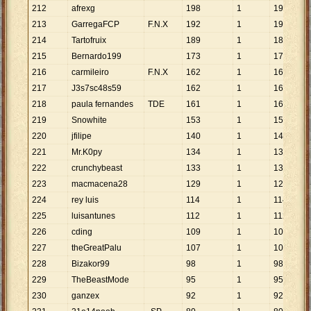
212
afrexg
198
1
198
213
GarregaFCP
F.N.X
192
1
192
214
Tartofruix
189
1
189
215
Bernardo199
173
1
173
216
carmileiro
F.N.X
162
1
162
217
J3s7sc48s59
162
1
162
218
paula fernandes
TDE
161
1
161
219
Snowhite
153
1
153
220
jfilipe
140
1
140
221
Mr.K0py
134
1
134
222
crunchybeast
133
1
133
223
macmacena28
129
1
129
224
rey luis
114
1
114
225
luisantunes
112
1
112
226
cding
109
1
109
227
theGreatPalu
107
1
107
228
Bizakor99
98
1
98
229
TheBeastMode
95
1
95
230
ganzex
92
1
92