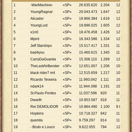
1
-WarMachine-
«SP»
26
.
635
.
620
2
.
204
12
.
085
2
YoungRagnar
«SP»
20
.
043
.
473
1
.
647
12
.
170
3
Alicador
«SP»
19
.
966
.
384
1
.
616
12
.
355
4
YoungLust
«SP»
19
.
896
.
025
1
.
605
12
.
396
5
x1n0
«SP»
18
.
476
.
458
1
.
426
12
.
957
6
Mpint
«SP»
16
.
343
.
586
1
.
334
12
.
252
7
Jeff Starships
«SP»
15
.
517
.
417
1
.
331
11
.
658
8
bad4you
«SP»
15
.
460
.
615
1
.
345
11
.
495
9
CarryDaGuarda
«SP»
15
.
308
.
110
1
.
269
12
.
063
10
TheLastAirBender
«SP»
12
.
651
.
007
1
.
206
10
.
490
11
black rider7 m4
«SP»
12
.
515
.
659
1
.
217
10
.
284
12
Ricardo Teixeira
«SP»
11
.
993
.
042
1
.
111
10
.
795
13
ndark14
«SP»
11
.
944
.
398
1
.
191
10
.
029
14
Sr.Paulo Pontes
«SP»
11
.
037
.
596
920
11
.
997
15
Dwarth
«SP»
10
.
953
.
587
918
11
.
932
16
Rei DEMOLIDOR
«SP»
10
.
964
.
490
1
.
100
9
.
968
17
Hopkins
«SP»
10
.
718
.
327
942
11
.
378
18
querida
«SP»
9
.
759
.
297
814
11
.
989
19
- Bruto e Louco
«SP»
9
.
622
.
055
794
12
.
118