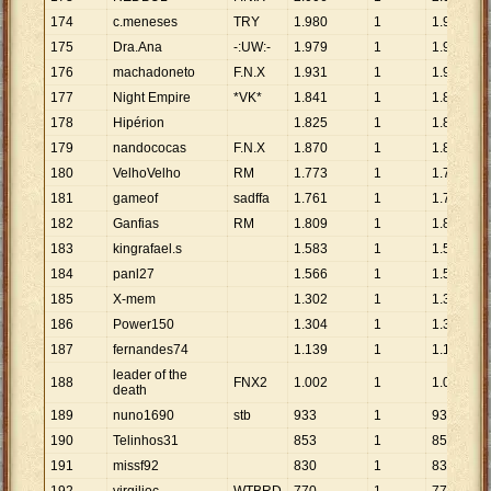
174
c.meneses
TRY
1
.
980
1
1
.
980
175
Dra.Ana
-:UW:-
1
.
979
1
1
.
979
176
machadoneto
F.N.X
1
.
931
1
1
.
931
177
Night Empire
*VK*
1
.
841
1
1
.
841
178
Hipérion
1
.
825
1
1
.
825
179
nandococas
F.N.X
1
.
870
1
1
.
870
180
VelhoVelho
RM
1
.
773
1
1
.
773
181
gameof
sadffa
1
.
761
1
1
.
761
182
Ganfias
RM
1
.
809
1
1
.
809
183
kingrafael.s
1
.
583
1
1
.
583
184
panl27
1
.
566
1
1
.
566
185
X-mem
1
.
302
1
1
.
302
186
Power150
1
.
304
1
1
.
304
187
fernandes74
1
.
139
1
1
.
139
leader of the
188
FNX2
1
.
002
1
1
.
002
death
189
nuno1690
stb
933
1
933
190
Telinhos31
853
1
853
191
missf92
830
1
830