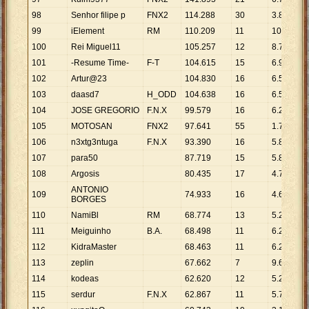
98
Senhor filipe p
FNX2
114
.
288
30
3
.
810
99
iElement
RM
110
.
209
11
10
.
019
100
Rei Miguel11
105
.
257
12
8
.
771
101
-Resume Time-
F-T
104
.
615
15
6
.
974
102
Artur@23
104
.
830
16
6
.
552
103
daasd7
H_ODD
104
.
638
16
6
.
540
104
JOSE GREGORIO
F.N.X
99
.
579
16
6
.
224
105
MOTOSAN
FNX2
97
.
641
55
1
.
775
106
n3xtg3ntuga
F.N.X
93
.
390
16
5
.
837
107
para50
87
.
719
15
5
.
848
108
Argosis
80
.
435
17
4
.
731
ANTONIO
109
74
.
933
16
4
.
683
BORGES
110
NamiBl
RM
68
.
774
13
5
.
290
111
Meiguinho
B.A.
68
.
498
11
6
.
227
112
KidraMaster
68
.
463
11
6
.
224
113
zeplin
67
.
662
7
9
.
666
114
kodeas
62
.
620
12
5
.
218
115
serdur
F.N.X
62
.
867
11
5
.
715