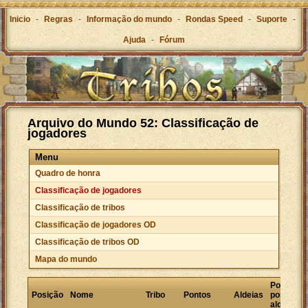
Inicio
-
Regras
-
Informação do mundo
-
Rondas Speed
-
Suporte
-
Ajuda
-
Fórum
Arquivo do Mundo 52: Classificação de
jogadores
Menu
Quadro de honra
Classificação de jogadores
Classificação de tribos
Classificação de jogadores OD
Classificação de tribos OD
Mapa do mundo
Pontos
Posição
Nome
Tribo
Pontos
Aldeias
por
aldeia