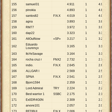
155
samuel31
4
.
911
1
4
.
911
156
pinokia
4
.
893
1
4
.
893
157
santos82
F.N.X
4
.
019
1
4
.
019
158
agna
3
.
893
1
3
.
893
159
RM77
3
.
972
1
3
.
972
160
dap22
3
.
323
1
3
.
323
161
AllOutNow
«SP»
3
.
217
1
3
.
217
Eduardo
162
3
.
165
1
3
.
165
Lourenço
163
ItsYeSavage
3
.
164
1
3
.
164
164
rocha cruz r
FNX2
2
.
732
1
2
.
732
165
indio.
F.N.X
2
.
645
1
2
.
645
166
ALLGAR I
2
.
569
1
2
.
569
167
SPNA
F.N.X
2
.
541
1
2
.
541
168
Bjorn1594
2
.
359
1
2
.
359
169
Lord Admiral
TRY
2
.
224
1
2
.
224
170
Best warrior 1
SSBC
2
.
175
1
2
.
175
171
Ex0DR4G0N
2
.
309
1
2
.
309
172
arvore101
2
.
057
1
2
.
057
173
REDBUL
F.N.X
2
.
006
1
2
.
006