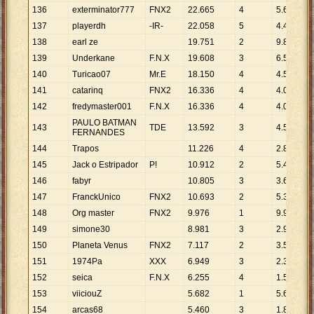
136
exterminator777
FNX2
22
.
665
4
5
.
666
137
playerdh
-IR-
22
.
058
5
4
.
412
138
earl ze
19
.
751
2
9
.
876
139
Underkane
F.N.X
19
.
608
3
6
.
536
140
Turicao07
Mr.E
18
.
150
4
4
.
538
141
catarinq
FNX2
16
.
336
4
4
.
084
142
fredymaster001
F.N.X
16
.
336
4
4
.
084
PAULO BATMAN
143
TDE
13
.
592
3
4
.
531
FERNANDES
144
Trapos
11
.
226
4
2
.
807
145
Jack o Estripador
P!
10
.
912
2
5
.
456
146
fabyr
10
.
805
3
3
.
602
147
FranckUnico
FNX2
10
.
693
2
5
.
347
148
Org master
FNX2
9
.
976
1
9
.
976
149
simone30
8
.
981
3
2
.
994
150
Planeta Venus
FNX2
7
.
117
2
3
.
559
151
1974Pa
XXX
6
.
949
3
2
.
316
152
seica
F.N.X
6
.
255
4
1
.
564
153
viiciouZ
5
.
682
1
5
.
682
154
arcas68
5
.
460
3
1
.
820