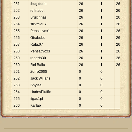
251
thug dude
26
1
26
252
refinado.
26
1
26
253
Bruxinhas
26
1
26
254
sickmiduk
26
1
26
255
Pensativox1
26
1
26
256
Girabobo
26
1
26
257
Rafa.07
26
1
26
258
Pensativox3
26
1
26
259
roberto30
26
1
26
260
Rei Baila
26
1
26
261
Zorro2008
0
0
262
Jack Wilians
0
0
263
Shytea
0
0
264
HadesPlutão
0
0
265
tigas1pt
0
0
266
Karlao
0
0