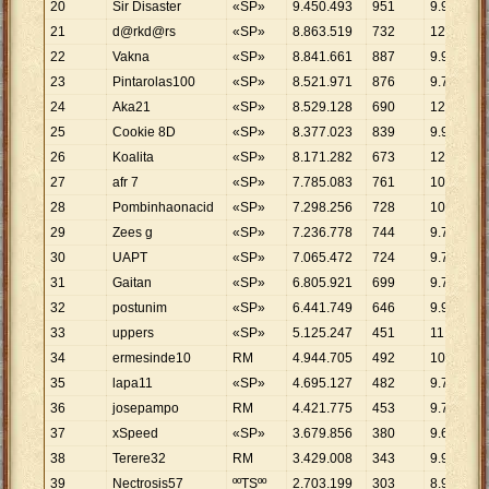
20
Sir Disaster
«SP»
9
.
450
.
493
951
9
.
937
21
d@rkd@rs
«SP»
8
.
863
.
519
732
12
.
109
22
Vakna
«SP»
8
.
841
.
661
887
9
.
968
23
Pintarolas100
«SP»
8
.
521
.
971
876
9
.
728
24
Aka21
«SP»
8
.
529
.
128
690
12
.
361
25
Cookie 8D
«SP»
8
.
377
.
023
839
9
.
985
26
Koalita
«SP»
8
.
171
.
282
673
12
.
142
27
afr 7
«SP»
7
.
785
.
083
761
10
.
230
28
Pombinhaonacid
«SP»
7
.
298
.
256
728
10
.
025
29
Zees g
«SP»
7
.
236
.
778
744
9
.
727
30
UAPT
«SP»
7
.
065
.
472
724
9
.
759
31
Gaitan
«SP»
6
.
805
.
921
699
9
.
737
32
postunim
«SP»
6
.
441
.
749
646
9
.
972
33
uppers
«SP»
5
.
125
.
247
451
11
.
364
34
ermesinde10
RM
4
.
944
.
705
492
10
.
050
35
lapa11
«SP»
4
.
695
.
127
482
9
.
741
36
josepampo
RM
4
.
421
.
775
453
9
.
761
37
xSpeed
«SP»
3
.
679
.
856
380
9
.
684
38
Terere32
RM
3
.
429
.
008
343
9
.
997
39
Nectrosis57
ººTSºº
2
.
703
.
199
303
8
.
921