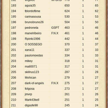
192
virgilioc
WTBRD
770
1
770
193
aguia35
650
1
650
194
tblordoftime
624
1
624
195
carinasousa
530
1
530
196
brunobruno26
504
1
504
197
pedroneta
GSPT
463
1
463
198
manelribeiro
F.N.X
461
1
461
199
Rpinto1996
442
1
442
200
O SOSSEGO
370
1
370
201
xana11
337
1
337
202
paulomoedas
334
1
334
203
mikey
318
1
318
204
mati0071
317
1
317
205
skillrus123
287
1
287
206
Mohican
279
1
279
207
dark-of-angels
F.N.X
275
1
275
208
folgosa
273
1
273
209
jmvrp
261
1
261
210
Mark43kell
251
1
251
211
digasfe98
245
1
245