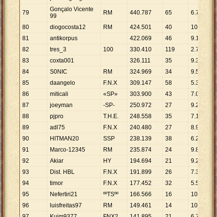
Gonçalo Vicente
79
RM
440
.
787
65
6
.
781
99
80
diogocosta12
RM
424
.
501
40
10
.
613
81
antikorpus
422
.
069
46
9
.
175
82
tres_3
100
330
.
410
119
2
.
777
83
coxta001
326
.
111
35
9
.
317
84
S0NIC
RM
324
.
969
34
9
.
558
85
daangelo
F.N.X
309
.
147
58
5
.
330
86
miticali
«SP»
303
.
900
43
7
.
067
87
joeyman
-SP-
250
.
972
27
9
.
295
88
pjpro
T.H.E.
248
.
558
35
7
.
102
89
adl75
F.N.X
240
.
480
27
8
.
907
90
HITMAN20
SSP
238
.
139
38
6
.
267
91
Marco-12345
RM
235
.
874
24
9
.
828
92
Akiar
HY
194
.
694
21
9
.
271
93
Dist. HBL
F.N.X
191
.
899
26
7
.
381
94
timor
F.N.X
177
.
452
32
5
.
545
95
Nefertiri21
ººTSºº
166
.
566
16
10
.
410
96
luisfreitas97
RM
149
.
461
14
10
.
676
97
Kuim9377
FNX2
141
.
895
21
6
.
757