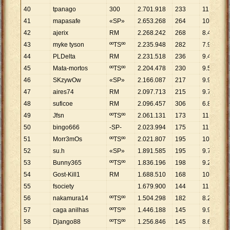
40
tpanago
300
2
.
701
.
918
233
11
.
596
41
mapasafe
«SP»
2
.
653
.
268
264
10
.
050
42
ajerix
RM
2
.
268
.
242
268
8
.
464
43
myke tyson
ººTSºº
2
.
235
.
948
282
7
.
929
44
PLDelta
RM
2
.
231
.
518
236
9
.
456
45
Mata-mortos
ººTSºº
2
.
204
.
478
230
9
.
585
46
SKzywOw
«SP»
2
.
166
.
087
217
9
.
982
47
aires74
RM
2
.
097
.
713
215
9
.
757
48
suficoe
RM
2
.
096
.
457
306
6
.
851
49
Jfsn
ººTSºº
2
.
061
.
131
173
11
.
914
50
bingo666
-SP-
2
.
023
.
994
175
11
.
566
51
Morr3mOs
ººTSºº
2
.
021
.
807
195
10
.
368
52
su.h
«SP»
1
.
891
.
585
195
9
.
700
53
Bunny365
ººTSºº
1
.
836
.
196
198
9
.
274
54
Gost-Kill1
RM
1
.
688
.
510
168
10
.
051
55
fsociety
1
.
679
.
900
144
11
.
666
56
nakamura14
ººTSºº
1
.
504
.
298
182
8
.
265
57
caga anilhas
ººTSºº
1
.
446
.
188
145
9
.
974
58
Django88
ººTSºº
1
.
256
.
846
145
8
.
668