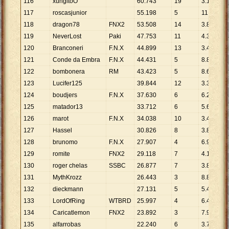
116
xungitoO
60
.
743
19
3
.
197
117
roscasjunior
55
.
198
5
11
.
040
118
dragon78
FNX2
53
.
508
14
3
.
822
119
NeverLost
Paki
47
.
753
11
4
.
341
120
Branconeri
F.N.X
44
.
899
13
3
.
454
121
Conde da Embra
F.N.X
44
.
431
5
8
.
886
122
bombonera
RM
43
.
423
5
8
.
685
123
Lucifer125
39
.
844
12
3
.
320
124
boudjers
F.N.X
37
.
630
6
6
.
272
125
matador13
33
.
712
6
5
.
619
126
marot
F.N.X
34
.
038
10
3
.
404
127
Hassel
30
.
826
8
3
.
853
128
brunomo
F.N.X
27
.
907
4
6
.
977
129
romite
FNX2
29
.
118
7
4
.
160
130
roger chelas
SSBC
26
.
877
7
3
.
840
131
MythKrozz
26
.
443
3
8
.
814
132
dieckmann
27
.
131
5
5
.
426
133
LordOfRing
WTBRD
25
.
997
4
6
.
499
134
Caricatlemon
FNX2
23
.
892
3
7
.
964
135
alfarrobas
22
.
240
6
3
.
707