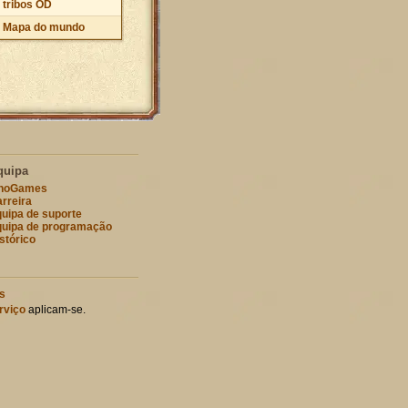
tribos OD
Mapa do mundo
quipa
nnoGames
rreira
uipa de suporte
uipa de programação
stórico
s
rviço
aplicam-se.