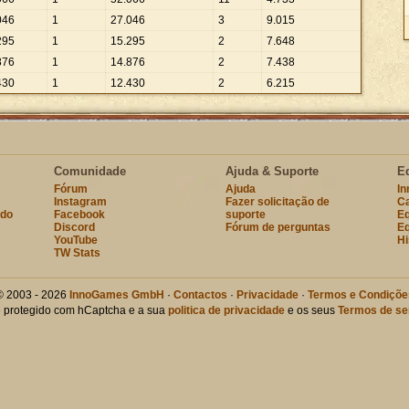
046
1
27
.
046
3
9
.
015
295
1
15
.
295
2
7
.
648
876
1
14
.
876
2
7
.
438
430
1
12
.
430
2
6
.
215
Comunidade
Ajuda & Suporte
E
Fórum
Ajuda
I
Instagram
Fazer solicitação de
Ca
ndo
Facebook
suporte
Eq
Discord
Fórum de perguntas
Eq
YouTube
Hi
TW Stats
© 2003 - 2026
InnoGames GmbH
·
Contactos
·
Privacidade
·
Termos e Condiçõe
te protegido com hCaptcha e a sua
politica de privacidade
e os seus
Termos de se