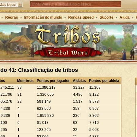
Tribal Wars 2: a sequela do clássico
Mais jogos:
Forge of Empires – Estratégia ao longo das eras
-
Regras
-
Informação do mundo
-
Rondas Speed
-
Suporte
-
Ajuda
-
Grepolis – Construa o seu império na Grécia Antiga
o 41: Classificação de tribos
tos
Membros
Pontos por jogador
Aldeias
Pontos por aldeia
.
745
.
211
33
11
.
386
.
219
33
.
227
11
.
308
921
.
706
31
1
.
320
.
055
4
.
486
9
.
122
005
.
276
22
591
.
149
1
.
517
8
.
573
94
.
238
4
623
.
560
358
6
.
967
59
.
236
1
1
.
959
.
236
236
8
.
302
.
100
6
81
.
017
63
7
.
716
.
265
1
123
.
265
22
5
.
603
066
1
52
.
066
11
4
.
733