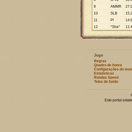
9
AMMR
27
.
10
SLB
15
.
11
P!
14
.
12
*Sha*
12
.
Jogo
Regras
Quadro de honra
Configurações do mu
Estatísticas
Rondas Speed
Telas de fundo
Este portal esta