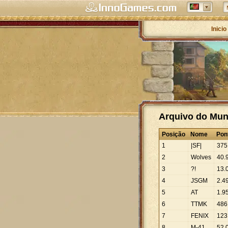
Inicio
Arquivo do Mund
Posição
Nome
Pon
1
|SF|
375
2
Wolves
40
.
3
?!
13
.
4
JSGM
2
.
4
5
AT
1
.
9
6
TTMK
486
7
FENIX
123
8
M-41
52
.