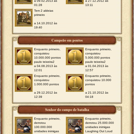
a 09.02.2013 às
a 27.12.2012 às
01:28
13:11
Tem 2 aldeias
primeiro
a 14.10.2012 às
19:40
Campeão em pontos
Enquanto primeiro,
Enquanto primeiro,
conquistou
conquistou
10.000.000 pontos
5.000.000 pontos
paulo teixeira2
paulo teixeira2
a 04.08.2013 às
a 01.04.2013 às
12:01
12:57
Enquanto primeiro,
Enquanto primeiro,
conquistou
conquistou 10.000
1.000.000 pontos
pontos
a 29.12.2012 às
a 21.10.2012 às
12:39
04:18
Senhor do campo de batalha
Enquanto primeiro,
Enquanto primeiro,
derrotou
derrotou 25.000.000
100.000.000
unidades inimigas
unidades inimigas
Laughing Out Loud