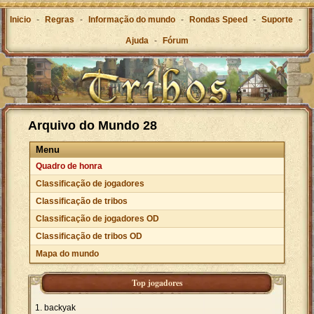
Inicio
-
Regras
-
Informação do mundo
-
Rondas Speed
-
Suporte
-
Ajuda
-
Fórum
Arquivo do Mundo 28
Menu
Quadro de honra
Classificação de jogadores
Classificação de tribos
Classificação de jogadores OD
Classificação de tribos OD
Mapa do mundo
Top jogadores
backyak