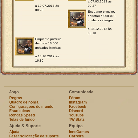
a 07.03.2013 às
a 10.07.2013 às
00:27
00:20
Enquanto primeiro,
derrotou 5.000.000
unidades inimigas
a 28.12.2012 às
06:10
Enquanto primeiro,
derrotou 10.000
unidades inimigas
a 13.10.2012 às
16:39
Jogo
Comunidade
Regras
Fórum
Quadro de honra
Instagram
Configurações do mundo
Facebook
Estatísticas
Discord
Rondas Speed
YouTube
Telas de fundo
TW Stats
Ajuda & Suporte
Equipa
Ajuda
InnoGames
Fazer solicitação de suporte
Carreira