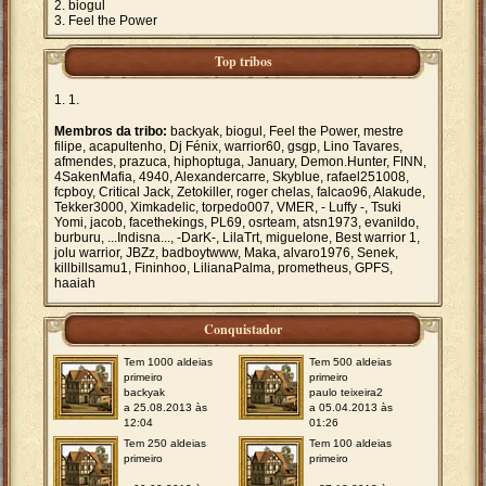
biogul
Feel the Power
Top tribos
1.
Membros da tribo:
backyak, biogul, Feel the Power, mestre
filipe, acapultenho, Dj Fénix, warrior60, gsgp, Lino Tavares,
afmendes, prazuca, hiphoptuga, January, Demon.Hunter, FINN,
4SakenMafia, 4940, Alexandercarre, Skyblue, rafael251008,
fcpboy, Critical Jack, Zetokiller, roger chelas, falcao96, Alakude,
Tekker3000, Ximkadelic, torpedo007, VMER, - Luffy -, Tsuki
Yomi, jacob, facethekings, PL69, osrteam, atsn1973, evanildo,
burburu, ...Indisna..., -DarK-, LilaTrt, miguelone, Best warrior 1,
jolu warrior, JBZz, badboytwww, Maka, alvaro1976, Senek,
killbillsamu1, Fininhoo, LilianaPalma, prometheus, GPFS,
haaiah
Conquistador
Tem 1000 aldeias
Tem 500 aldeias
primeiro
primeiro
backyak
paulo teixeira2
a 25.08.2013 às
a 05.04.2013 às
12:04
01:26
Tem 250 aldeias
Tem 100 aldeias
primeiro
primeiro