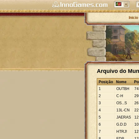
Inicio
Arquivo do Mund
Posição
Nome
Po
1
OUTBH
74
2
C-H
29
3
OS...S
26
4
13L-CN
22
5
JAERAS
12
6
G.D.D
10
7
HTRJ!
12
8
EDP
12