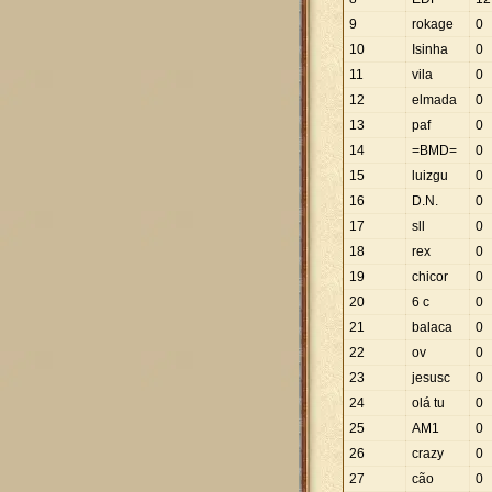
9
rokage
0
10
Isinha
0
11
vila
0
12
elmada
0
13
paf
0
14
=BMD=
0
15
luizgu
0
16
D.N.
0
17
sll
0
18
rex
0
19
chicor
0
20
6 c
0
21
balaca
0
22
ov
0
23
jesusc
0
24
olá tu
0
25
AM1
0
26
crazy
0
27
cão
0