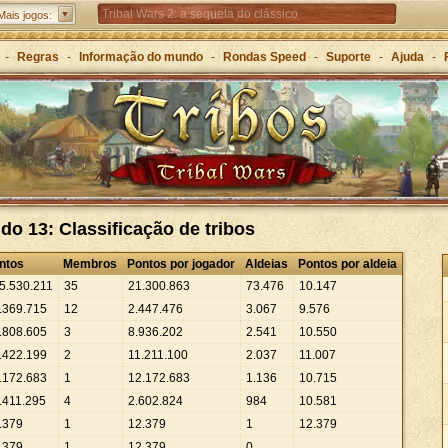
Tribal Wars 2: a sequela do clássico
Mais jogos:
Forge of Empires – Estratégia ao longo das eras
-
Regras
-
Informação do mundo
-
Rondas Speed
-
Suporte
-
Ajuda
-
Grepolis – Construa o seu império na Grécia Antiga
o 13: Classificação de tribos
ntos
Membros
Pontos por jogador
Aldeias
Pontos por aldeia
5
.
530
.
211
35
21
.
300
.
863
73
.
476
10
.
147
.
369
.
715
12
2
.
447
.
476
3
.
067
9
.
576
.
808
.
605
3
8
.
936
.
202
2
.
541
10
.
550
.
422
.
199
2
11
.
211
.
100
2
.
037
11
.
007
.
172
.
683
1
12
.
172
.
683
1
.
136
10
.
715
.
411
.
295
4
2
.
602
.
824
984
10
.
581
.
379
1
12
.
379
1
12
.
379
.
379
1
12
.
379
0