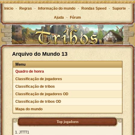
Inicio
-
Regras
-
Informação do mundo
-
Rondas Speed
-
Suporte
-
Ajuda
-
Fórum
Arquivo do Mundo 13
Menu
Quadro de honra
Classificação de jogadores
Classificação de tribos
Classificação de jogadores OD
Classificação de tribos OD
Mapa do mundo
Top jogadores
JTTT1