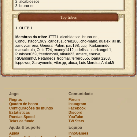
alcabidesce
bruno-nn
Top tribos
OUTBH
Membros da tribo:
JTTT1, alcabidesce, bruno-nn,
Conquistador1969, carlos51, dred206, cho-mano, dualex, all in,
xandycarreira, General Paton, pap198, ccpj, Karkumindo,
massabruta, OmleT24, manny1412, odelisca, darkangel 1,
Punisher069, freedomcall, oliouk22, antare, enerva,
RiQardiinhO, Retardeds, tropmal, ferrero555, joana 2203,
fcppower, Saraymente, vitor.gp, atuca, Luis Moreira, AnLuMi
Jogo
Comunidade
Regras
Fórum
Quadro de honra
Instagram
Configurações do mundo
Facebook
Estatísticas
Discord
Rondas Speed
YouTube
Telas de fundo
TW Stats
Ajuda & Suporte
Equipa
Ajuda
InnoGames