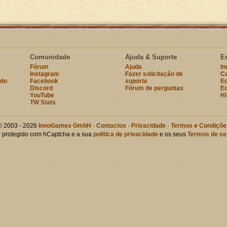
Comunidade
Ajuda & Suporte
E
Fórum
Ajuda
I
Instagram
Fazer solicitação de
Ca
ndo
Facebook
suporte
Eq
Discord
Fórum de perguntas
Eq
YouTube
Hi
TW Stats
© 2003 - 2026
InnoGames GmbH
·
Contactos
·
Privacidade
·
Termos e Condiçõe
te protegido com hCaptcha e a sua
politica de privacidade
e os seus
Termos de se