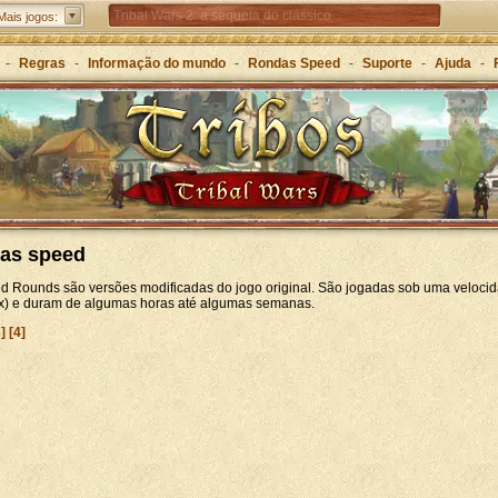
Tribal Wars 2: a sequela do clássico
Mais jogos:
Forge of Empires – Estratégia ao longo das eras
-
Regras
-
Informação do mundo
-
Rondas Speed
-
Suporte
-
Ajuda
-
Grepolis – Construa o seu império na Grécia Antiga
as speed
d Rounds são versões modificadas do jogo original. São jogadas sob uma velocid
20x) e duram de algumas horas até algumas semanas.
3]
[4]