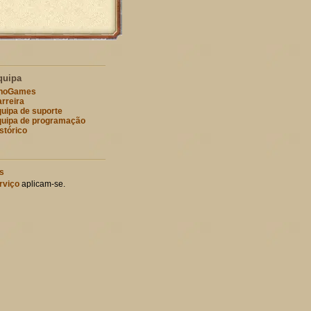
quipa
nnoGames
rreira
uipa de suporte
uipa de programação
stórico
s
rviço
aplicam-se.