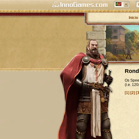
Inicio
Rond
Os Spee
(i.e. 1
[1]
[2]
[