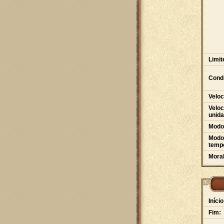
Limit
Condi
Veloc
Veloc
unid
Modo
Modo 
tempo
Moral
Início
Fim: