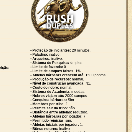
• Proteção de iniciantes:
20 minutos.
• Paladino:
inativo.
• Arqueiros:
inativo.
• Sistema de Pesquisa:
simples.
• Limite de fazenda:
0.
rição:
• Limite de ataques falsos:
1%.
• Aldeias bárbaras crescem até:
1500 pontos.
• Produção de recursos:
normal.
• Nível de construção avançada:
N1.
• Custo do nobre:
normal.
• Sistema de Academia:
moedas.
• Nobres viajam até:
2000 campos.
• Conquista bárbaras:
Sim.
• Membros por tribo:
2.
• Permite sair da tribo:
não.
• Distância entre aldeias:
reduzido.
• Aldeias bárbaras por jogador:
7.
• Permitido reiniciar:
sim.
• Aldeias iniciais por jogador:
1.
• Bônus noturno:
inativo.