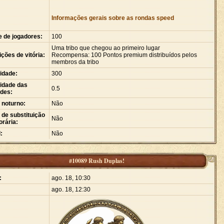
Informações gerais sobre as rondas speed
e de jogadores:
100
Uma tribo que chegou ao primeiro lugar
ções de vitória:
Recompensa: 100 Pontos premium distribuídos pelos
membros da tribo
idade:
300
idade das
0.5
ades:
 noturno:
Não
de substituição
Não
rária:
:
Não
#10089 Rush Duplas!
:
ago. 18, 10:30
ago. 18, 12:30