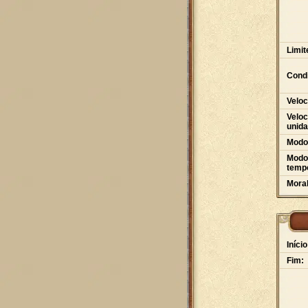
Limit
Condi
Veloc
Veloc
unid
Modo
Modo 
tempo
Moral
Início
Fim: