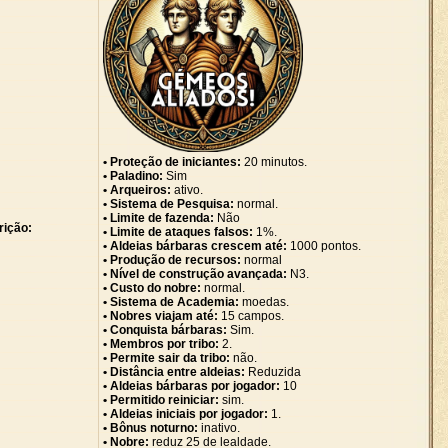
• Proteção de iniciantes:
20 minutos.
• Paladino:
Sim
• Arqueiros:
ativo.
• Sistema de Pesquisa:
normal.
• Limite de fazenda:
Não
rição:
• Limite de ataques falsos:
1%.
• Aldeias bárbaras crescem até:
1000 pontos.
• Produção de recursos:
normal
• Nível de construção avançada:
N3.
• Custo do nobre:
normal.
• Sistema de Academia:
moedas.
• Nobres viajam até:
15 campos.
• Conquista bárbaras:
Sim.
• Membros por tribo:
2.
• Permite sair da tribo:
não.
• Distância entre aldeias:
Reduzida
• Aldeias bárbaras por jogador:
10
• Permitido reiniciar:
sim.
• Aldeias iniciais por jogador:
1.
• Bônus noturno:
inativo.
• Nobre:
reduz 25 de lealdade.