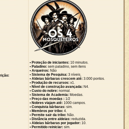
• Proteção de iniciantes:
10 minutos.
• Paladino:
sem paladino, sem itens
• Arqueiros:
Não
• Sistema de Pesquisa:
3 níveis.
rição:
• Aldeias bárbaras crescem até:
3.000 pontos.
• Produção de recursos:
x1.
• Nível de construção avançada:
N4.
• Custo do nobre:
normal.
• Sistema de Academia:
Moedas.
• Preço das moedas :
1/2
• Nobres viajam até:
1000 campos.
• Conquista bárbaras:
sim.
• Membros por tribo:
4.
• Permite sair da tribo:
Não.
• Distância entre aldeias:
reduzida.
• Aldeias bárbaras por jogador:
10.
• Permitido reiniciar:
sim.