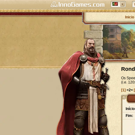
Inicio
Rond
Os Spee
(i.e. 1
[1]
>2<
Início
Fim: