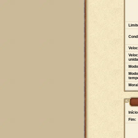
Limit
Condi
Veloc
Veloc
unid
Modo
Modo 
tempo
Moral
Início
Fim: