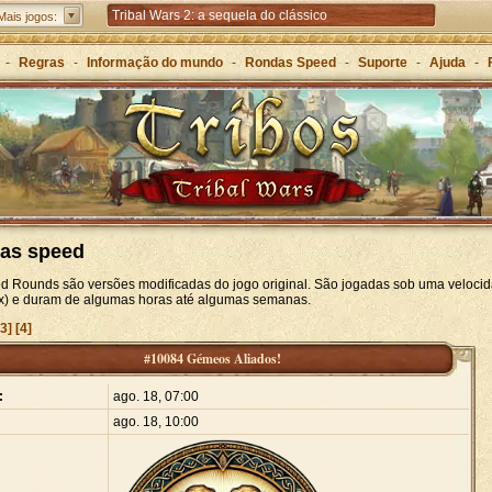
Tribal Wars 2: a sequela do clássico
Mais jogos:
Forge of Empires – Estratégia ao longo das eras
-
Regras
-
Informação do mundo
-
Rondas Speed
-
Suporte
-
Ajuda
-
Grepolis – Construa o seu império na Grécia Antiga
as speed
d Rounds são versões modificadas do jogo original. São jogadas sob uma velocid
20x) e duram de algumas horas até algumas semanas.
[3]
[4]
#10084 Gémeos Aliados!
:
ago. 18, 07:00
ago. 18, 10:00