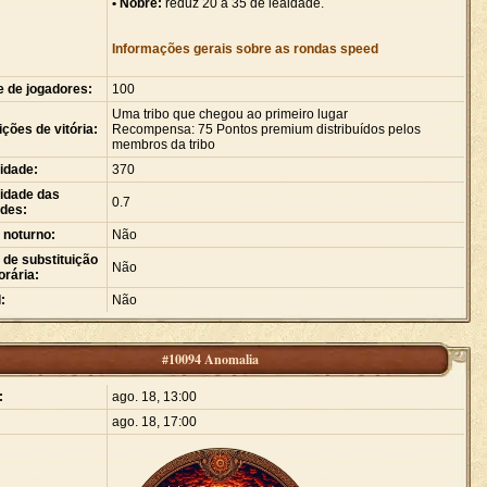
• Nobre:
reduz 20 a 35 de lealdade.
Informações gerais sobre as rondas speed
e de jogadores:
100
Uma tribo que chegou ao primeiro lugar
ções de vitória:
Recompensa: 75 Pontos premium distribuídos pelos
membros da tribo
idade:
370
idade das
0.7
ades:
 noturno:
Não
de substituição
Não
rária:
:
Não
#10094 Anomalia
:
ago. 18, 13:00
ago. 18, 17:00