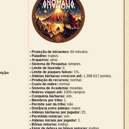
• Proteção de iniciantes:
60 minutos.
• Paladino:
inativo.
• Arqueiros:
ativo.
• Sistema de Pesquisa:
simples.
• Limite de fazenda:
0.
• Limite de ataques falsos:
1%.
rição:
• Aldeias bárbaras crescem até:
1.398.017 pontos.
• Produção de recursos:
normal.
• Custo do nobre:
normal.
• Sistema de Academia:
moedas.
• Nobres viajam até:
1000 campos.
• Conquista bárbaras:
sim.
• Membros por tribo:
1.
• Permite sair da tribo:
não.
• Distância entre aldeias:
maior.
• Aldeias bárbaras por jogador:
25.
• Permitido reiniciar:
sim.
• Aldeias iniciais por jogador:
1.
• Bônus noturno:
inativo.
• Fator de defesa no bônus noturno:
inativo.