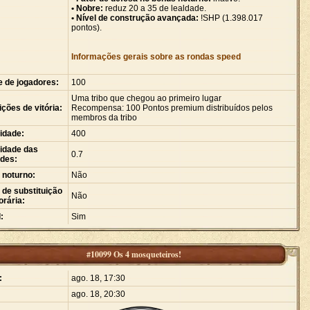
• Nobre:
reduz 20 a 35 de lealdade.
• Nível de construção avançada:
!SHP (1.398.017
pontos).
Informações gerais sobre as rondas speed
e de jogadores:
100
Uma tribo que chegou ao primeiro lugar
ções de vitória:
Recompensa: 100 Pontos premium distribuídos pelos
membros da tribo
idade:
400
idade das
0.7
ades:
 noturno:
Não
de substituição
Não
rária:
:
Sim
#10099 Os 4 mosqueteiros!
:
ago. 18, 17:30
ago. 18, 20:30