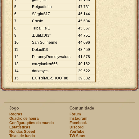
5
Reigadinha
47
.
731
6
SérgioS17
46
.
144
7
Crasix
45
.
684
8
Tribal Fe 1
45
.
357
9
.Dual.c0r3*
44
.
751
10
San Guilherme
44
.
096
11
Default19
43
.
459
12
PorannyDemotywators
41
.
578
13
crazyfacker666
40
.
162
14
darkraycs
39
.
522
15
EXTRéME-SHOOT88
39
.
332
Jogo
Comunidade
Regras
Fórum
Quadro de honra
Instagram
Configurações do mundo
Facebook
Estatísticas
Discord
Rondas Speed
YouTube
Telas de fundo
TW Stats