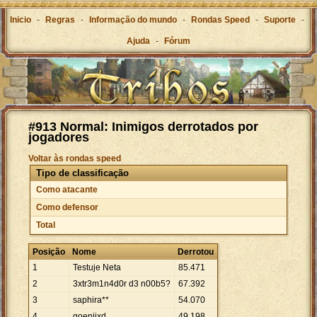
Inicio
-
Regras
-
Informação do mundo
-
Rondas Speed
-
Suporte
-
Ajuda
-
Fórum
#913 Normal: Inimigos derrotados por
jogadores
Voltar às rondas speed
Tipo de classificação
Como atacante
Como defensor
Total
Posição
Nome
Derrotou
1
Testuje Neta
85
.
471
2
3xtr3m1n4d0r d3 n00b5?
67
.
392
3
saphira**
54
.
070
4
goenjixd
49
.
198