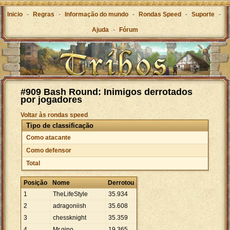
Inicio
-
Regras
-
Informação do mundo
-
Rondas Speed
-
Suporte
-
Ajuda
-
Fórum
#909 Bash Round: Inimigos derrotados
por jogadores
Voltar às rondas speed
Tipo de classificação
Como atacante
Como defensor
Total
Posição
Nome
Derrotou
1
TheLifeStyle
35
.
934
2
adragoniish
35
.
608
3
chessknight
35
.
359
4
Mr.gino
19
.
365