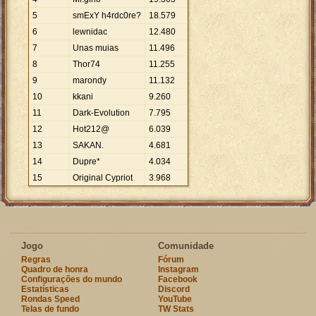
5
smExY h4rdc0re?
18
.
579
6
lewnidac
12
.
480
7
Unas muias
11
.
496
8
Thor74
11
.
255
9
marondy
11
.
132
10
kkani
9
.
260
11
Dark-Evolution
7
.
795
12
Hot212@
6
.
039
13
SAKAN.
4
.
681
14
Dupre*
4
.
034
15
Original Cypriot
3
.
968
Jogo
Comunidade
Regras
Fórum
Quadro de honra
Instagram
Configurações do mundo
Facebook
Estatísticas
Discord
Rondas Speed
YouTube
Telas de fundo
TW Stats