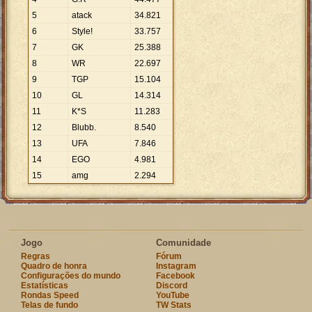
5
atack
34
.
821
6
Style!
33
.
757
7
GK
25
.
388
8
WR
22
.
697
9
TGP
15
.
104
10
GL
14
.
314
11
K*S
11
.
283
12
Blubb.
8
.
540
13
UFA
7
.
846
14
EGO
4
.
981
15
amg
2
.
294
Jogo
Comunidade
Regras
Fórum
Quadro de honra
Instagram
Configurações do mundo
Facebook
Estatísticas
Discord
Rondas Speed
YouTube
Telas de fundo
TW Stats