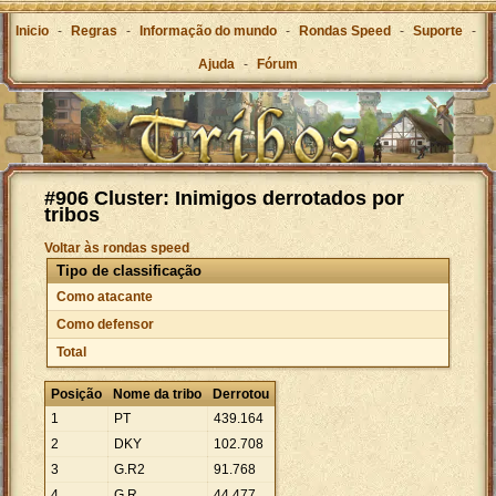
Inicio
-
Regras
-
Informação do mundo
-
Rondas Speed
-
Suporte
-
Ajuda
-
Fórum
#906 Cluster: Inimigos derrotados por
tribos
Voltar às rondas speed
Tipo de classificação
Como atacante
Como defensor
Total
Posição
Nome da tribo
Derrotou
1
PT
439
.
164
2
DKY
102
.
708
3
G.R2
91
.
768
4
G.R
44
.
477