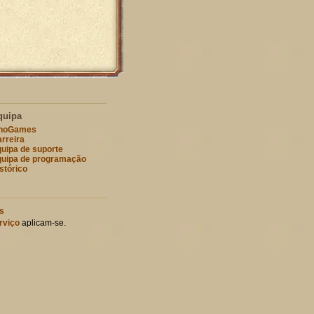
quipa
nnoGames
rreira
uipa de suporte
uipa de programação
stórico
s
rviço
aplicam-se.