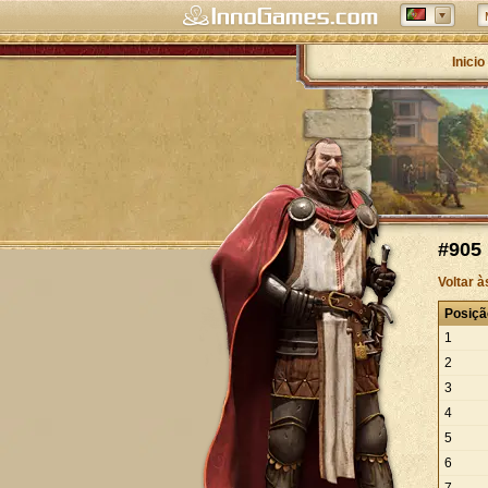
Inicio
#905 
Voltar 
Posiçã
1
2
3
4
5
6