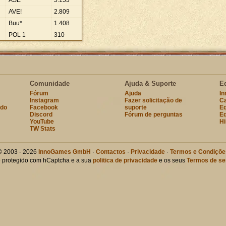
ASE
5
.
153
AVE!
2
.
809
Buu*
1
.
408
POL 1
310
Comunidade
Ajuda & Suporte
E
Fórum
Ajuda
I
Instagram
Fazer solicitação de
Ca
ndo
Facebook
suporte
Eq
Discord
Fórum de perguntas
Eq
YouTube
Hi
TW Stats
© 2003 - 2026
InnoGames GmbH
·
Contactos
·
Privacidade
·
Termos e Condiçõe
te protegido com hCaptcha e a sua
politica de privacidade
e os seus
Termos de se