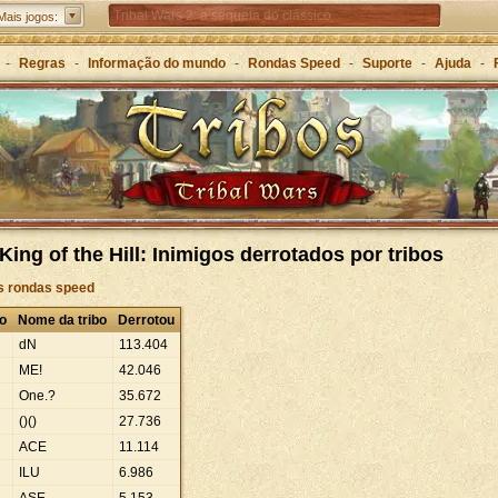
Tribal Wars 2: a sequela do clássico
Mais jogos:
Forge of Empires – Estratégia ao longo das eras
-
Regras
-
Informação do mundo
-
Rondas Speed
-
Suporte
-
Ajuda
-
Grepolis – Construa o seu império na Grécia Antiga
King of the Hill: Inimigos derrotados por tribos
às rondas speed
o
Nome da tribo
Derrotou
dN
113
.
404
ME!
42
.
046
One.?
35
.
672
()()
27
.
736
ACE
11
.
114
ILU
6
.
986