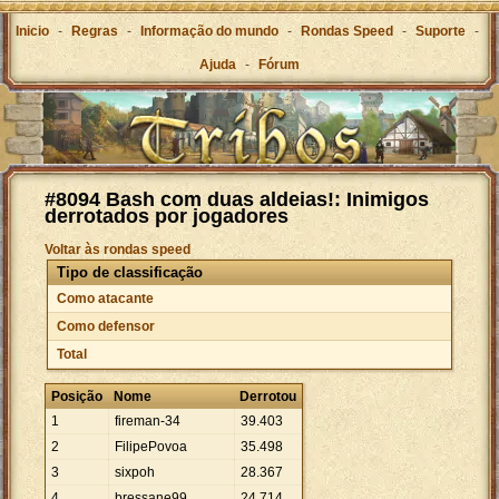
Inicio
-
Regras
-
Informação do mundo
-
Rondas Speed
-
Suporte
-
Ajuda
-
Fórum
#8094 Bash com duas aldeias!: Inimigos
derrotados por jogadores
Voltar às rondas speed
Tipo de classificação
Como atacante
Como defensor
Total
Posição
Nome
Derrotou
1
fireman-34
39
.
403
2
FilipePovoa
35
.
498
3
sixpoh
28
.
367
4
bressane99
24
.
714