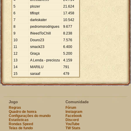
5
plozer
21
.
624
6
tiflispt
17
.
458
7
darkskater
10
.
542
8
pedromsrodrigues
9
.
677
9
INeedToChill
8
.
238
10
Douro23
7
.
576
11
smack23
6
.
400
12
Graça
5
.
200
13
A Lenda - preciozu
4
.
159
14
MARILU
791
15
saraaf
479
Jogo
Comunidade
Regras
Fórum
Quadro de honra
Instagram
Configurações do mundo
Facebook
Estatísticas
Discord
Rondas Speed
YouTube
Telas de fundo
TW Stats