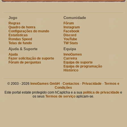
Jogo
Comunidade
Regras
Fórum
Quadro de honra
Instagram
Configurações do mundo
Facebook
Estatísticas
Discord
Rondas Speed
YouTube
Telas de fundo
TW Stats
Ajuda & Suporte
Equipa
Ajuda
InnoGames
Fazer solicitação de suporte
Carreira
Fórum de perguntas
Equipa de suporte
Equipa de programação
Histórico
© 2003 - 2026
InnoGames GmbH
·
Contactos
·
Privacidade
·
Termos e
Condições
Este portal estate protegido com hCaptcha e a sua
politica de privacidade
e
os seus
Termos de serviço
aplicam-se.