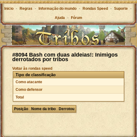
Inicio
-
Regras
-
Informação do mundo
-
Rondas Speed
-
Suporte
-
Ajuda
-
Fórum
#8094 Bash com duas aldeias!: Inimigos
derrotados por tribos
Voltar às rondas speed
Tipo de classificação
Como atacante
Como defensor
Total
Posição
Nome da tribo
Derrotou