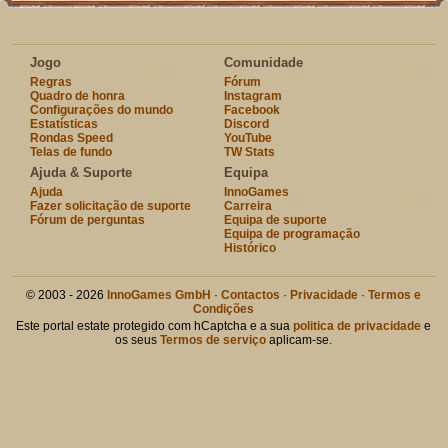
Jogo
Comunidade
Regras
Fórum
Quadro de honra
Instagram
Configurações do mundo
Facebook
Estatísticas
Discord
Rondas Speed
YouTube
Telas de fundo
TW Stats
Ajuda & Suporte
Equipa
Ajuda
InnoGames
Fazer solicitação de suporte
Carreira
Fórum de perguntas
Equipa de suporte
Equipa de programação
Histórico
© 2003 - 2026
InnoGames GmbH
·
Contactos
·
Privacidade
·
Termos e
Condições
Este portal estate protegido com hCaptcha e a sua
politica de privacidade
e
os seus
Termos de serviço
aplicam-se.