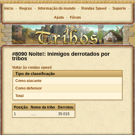
Inicio
-
Regras
-
Informação do mundo
-
Rondas Speed
-
Suporte
-
Ajuda
-
Fórum
#8090 Noite!: Inimigos derrotados por
tribos
Voltar às rondas speed
Tipo de classificação
Como atacante
Como defensor
Total
Posição
Nome da tribo
Derrotou
1
.....
35
.
015