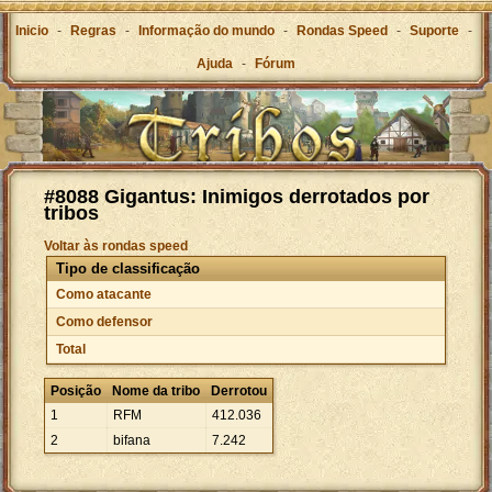
Inicio
-
Regras
-
Informação do mundo
-
Rondas Speed
-
Suporte
-
Ajuda
-
Fórum
#8088 Gigantus: Inimigos derrotados por
tribos
Voltar às rondas speed
Tipo de classificação
Como atacante
Como defensor
Total
Posição
Nome da tribo
Derrotou
1
RFM
412
.
036
2
bifana
7
.
242