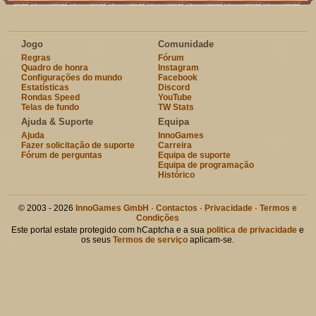
Jogo
Comunidade
Regras
Fórum
Quadro de honra
Instagram
Configurações do mundo
Facebook
Estatísticas
Discord
Rondas Speed
YouTube
Telas de fundo
TW Stats
Ajuda & Suporte
Equipa
Ajuda
InnoGames
Fazer solicitação de suporte
Carreira
Fórum de perguntas
Equipa de suporte
Equipa de programação
Histórico
© 2003 - 2026
InnoGames GmbH
·
Contactos
·
Privacidade
·
Termos e
Condições
Este portal estate protegido com hCaptcha e a sua
politica de privacidade
e
os seus
Termos de serviço
aplicam-se.