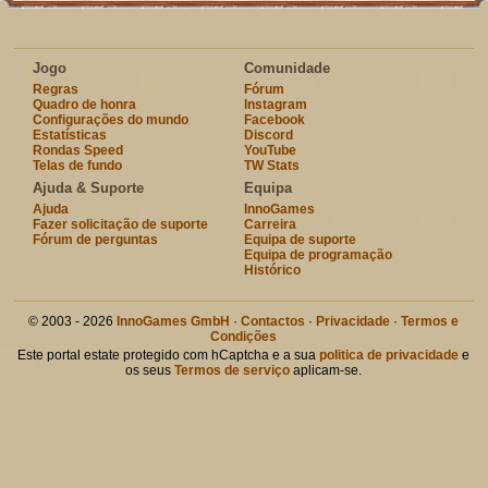
Jogo
Comunidade
Regras
Fórum
Quadro de honra
Instagram
Configurações do mundo
Facebook
Estatísticas
Discord
Rondas Speed
YouTube
Telas de fundo
TW Stats
Ajuda & Suporte
Equipa
Ajuda
InnoGames
Fazer solicitação de suporte
Carreira
Fórum de perguntas
Equipa de suporte
Equipa de programação
Histórico
© 2003 - 2026
InnoGames GmbH
·
Contactos
·
Privacidade
·
Termos e
Condições
Este portal estate protegido com hCaptcha e a sua
politica de privacidade
e
os seus
Termos de serviço
aplicam-se.