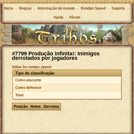
Inicio
-
Regras
-
Informação do mundo
-
Rondas Speed
-
Suporte
-
Ajuda
-
Fórum
#7799 Produção infinita!: Inimigos
derrotados por jogadores
Voltar às rondas speed
Tipo de classificação
Como atacante
Como defensor
Total
Posição
Nome
Derrotou