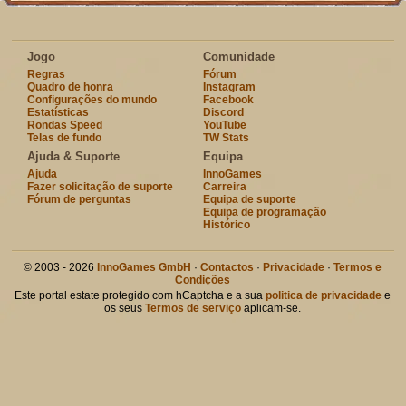
Jogo
Comunidade
Regras
Fórum
Quadro de honra
Instagram
Configurações do mundo
Facebook
Estatísticas
Discord
Rondas Speed
YouTube
Telas de fundo
TW Stats
Ajuda & Suporte
Equipa
Ajuda
InnoGames
Fazer solicitação de suporte
Carreira
Fórum de perguntas
Equipa de suporte
Equipa de programação
Histórico
© 2003 - 2026
InnoGames GmbH
·
Contactos
·
Privacidade
·
Termos e
Condições
Este portal estate protegido com hCaptcha e a sua
politica de privacidade
e
os seus
Termos de serviço
aplicam-se.