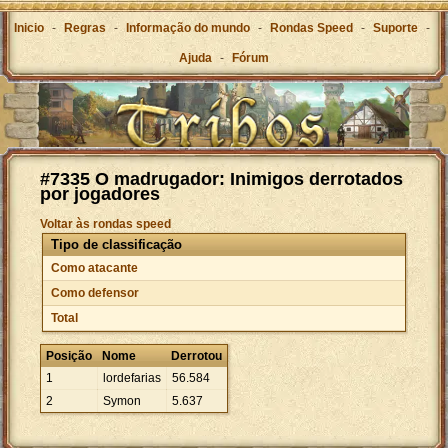
Inicio
-
Regras
-
Informação do mundo
-
Rondas Speed
-
Suporte
-
Ajuda
-
Fórum
#7335 O madrugador: Inimigos derrotados
por jogadores
Voltar às rondas speed
Tipo de classificação
Como atacante
Como defensor
Total
Posição
Nome
Derrotou
1
lordefarias
56
.
584
2
Symon
5
.
637