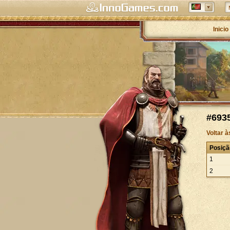
Inicio
#6935
Voltar 
Posiçã
1
2