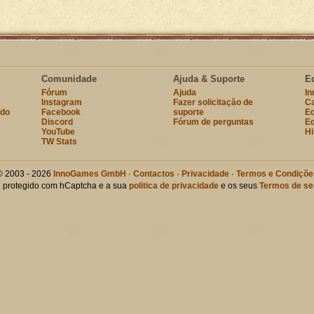
Comunidade
Ajuda & Suporte
E
Fórum
Ajuda
I
Instagram
Fazer solicitação de
Ca
ndo
Facebook
suporte
Eq
Discord
Fórum de perguntas
Eq
YouTube
Hi
TW Stats
© 2003 - 2026
InnoGames GmbH
·
Contactos
·
Privacidade
·
Termos e Condiçõe
te protegido com hCaptcha e a sua
politica de privacidade
e os seus
Termos de se