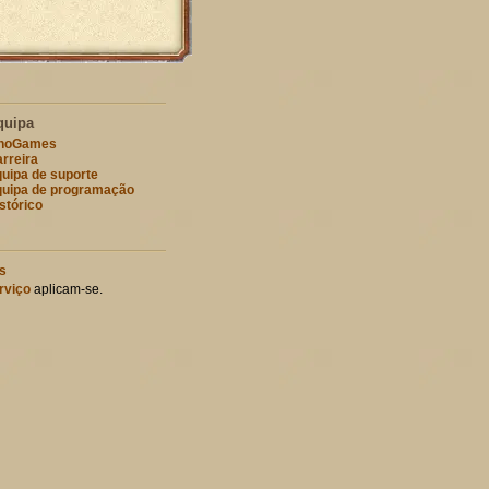
quipa
nnoGames
rreira
uipa de suporte
uipa de programação
stórico
s
rviço
aplicam-se.