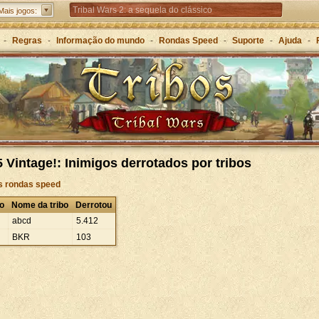
Tribal Wars 2: a sequela do clássico
Mais jogos:
Forge of Empires – Estratégia ao longo das eras
-
Regras
-
Informação do mundo
-
Rondas Speed
-
Suporte
-
Ajuda
-
Grepolis – Construa o seu império na Grécia Antiga
 Vintage!: Inimigos derrotados por tribos
às rondas speed
o
Nome da tribo
Derrotou
abcd
5
.
412
BKR
103