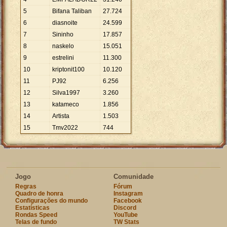
5
Bifana Taliban
27
.
724
6
diasnoite
24
.
599
7
Sininho
17
.
857
8
naskelo
15
.
051
9
estrelini
11
.
300
10
kriptonit100
10
.
120
11
PJ92
6
.
256
12
Silva1997
3
.
260
13
katameco
1
.
856
14
Artista
1
.
503
15
Tmv2022
744
Jogo
Comunidade
Regras
Fórum
Quadro de honra
Instagram
Configurações do mundo
Facebook
Estatísticas
Discord
Rondas Speed
YouTube
Telas de fundo
TW Stats