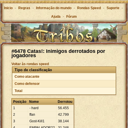
Inicio
-
Regras
-
Informação do mundo
-
Rondas Speed
-
Suporte
-
Ajuda
-
Fórum
#6478 Catas!: Inimigos derrotados por
jogadores
Voltar às rondas speed
Tipo de classificação
Como atacante
Como defensor
Total
Posição
Nome
Derrotou
1
- hard
56
.
455
2
ffan
42
.
799
3
Gost-Kill1
38
.
144
4
EMPALADOR22
31
.
246