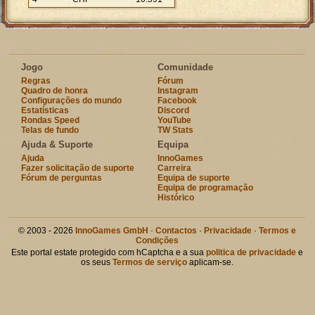
Jogo
Comunidade
Regras
Fórum
Quadro de honra
Instagram
Configurações do mundo
Facebook
Estatísticas
Discord
Rondas Speed
YouTube
Telas de fundo
TW Stats
Ajuda & Suporte
Equipa
Ajuda
InnoGames
Fazer solicitação de suporte
Carreira
Fórum de perguntas
Equipa de suporte
Equipa de programação
Histórico
© 2003 - 2026
InnoGames GmbH
·
Contactos
·
Privacidade
·
Termos e
Condições
Este portal estate protegido com hCaptcha e a sua
politica de privacidade
e
os seus
Termos de serviço
aplicam-se.