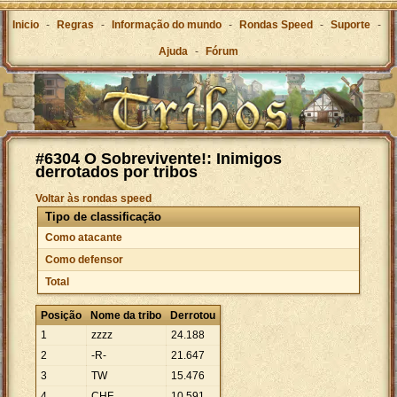
Inicio
-
Regras
-
Informação do mundo
-
Rondas Speed
-
Suporte
-
Ajuda
-
Fórum
#6304 O Sobrevivente!: Inimigos
derrotados por tribos
Voltar às rondas speed
Tipo de classificação
Como atacante
Como defensor
Total
Posição
Nome da tribo
Derrotou
1
zzzz
24
.
188
2
-R-
21
.
647
3
TW
15
.
476
4
CHF
10
.
591