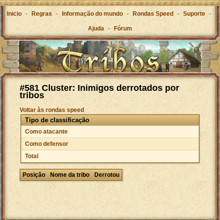
Inicio
-
Regras
-
Informação do mundo
-
Rondas Speed
-
Suporte
-
Ajuda
-
Fórum
#581 Cluster: Inimigos derrotados por
tribos
Voltar às rondas speed
Tipo de classificação
Como atacante
Como defensor
Total
Posição
Nome da tribo
Derrotou