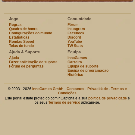
Jogo
Comunidade
Regras
Fórum
Quadro de honra
Instagram
Configurações do mundo
Facebook
Estatísticas
Discord
Rondas Speed
YouTube
Telas de fundo
TW Stats
Ajuda & Suporte
Equipa
Ajuda
InnoGames
Fazer solicitação de suporte
Carreira
Fórum de perguntas
Equipa de suporte
Equipa de programação
Histórico
© 2003 - 2026
InnoGames GmbH
·
Contactos
·
Privacidade
·
Termos e
Condições
Este portal estate protegido com hCaptcha e a sua
politica de privacidade
e
os seus
Termos de serviço
aplicam-se.